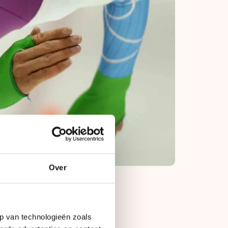
Over
af. ''We hebben nog
p van technologieën zoals
zeker door met de