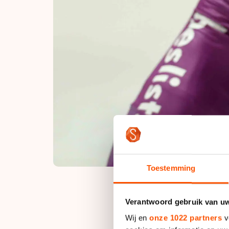
Toestemming
Verantwoord gebruik van u
Dat laat directeur 
Wij en
onze 1022 partners
v
met niemand gespre