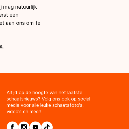
j mag natuurlijk
erst een
het aan ons om te
a.
Altijd op de hoogte van het laatste
schaatsnieuws? Volg ons ook op social
media voor alle leuke schaatsfoto's,
video's en meer!