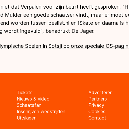
niet dat Verpalen voor zijn beurt heeft gesproken. "Hi
ld Mulder een goede schaatser vindt, maar er moet e
nd worden tussen beslist.nl en iSkate en daarna is 
g wordt ingevuld", benadrukt De Jager.
lympische Spelen in Sotsji op onze speciale OS-pagin
Tickets
Adverteren
Nieuws & video
Partners
Schaatsfan
Privacy
Inschrijven wedstrijden
Cookies
Uitslagen
Contact