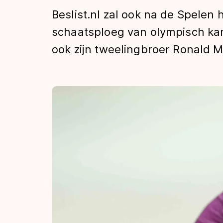
Tijden & historie
Beslist.nl zal ook na de Spelen
schaatsploeg van olympisch ka
ook zijn tweelingbroer Ronald M
De weg op
Schaatsfans
Olympische Spe