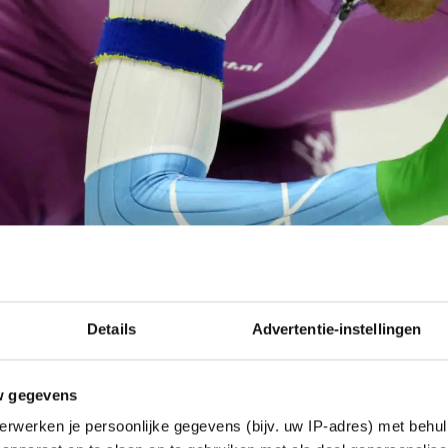
Details
Advertentie-instellingen
w gegevens
Kees Verpalen namens beslist.nl weten aan De Telegra
erwerken je persoonlijke gegevens (bijv. uw IP-adres) met behul
kken gevoerd of contracten verlengd, maar we gaan 