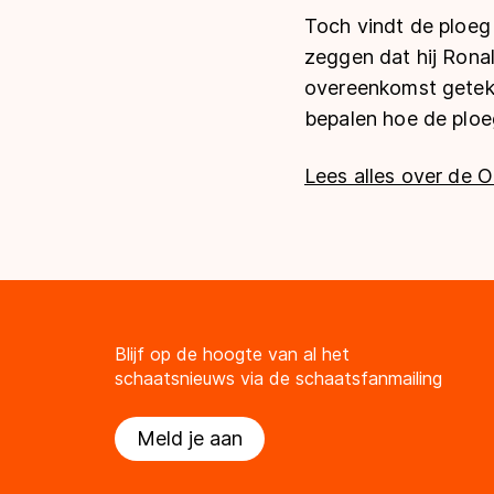
Toch vindt de ploeg 
zeggen dat hij Rona
overeenkomst geteke
bepalen hoe de ploe
Lees alles over de O
Blijf op de hoogte van al het
schaatsnieuws via de schaatsfanmailing
Meld je aan