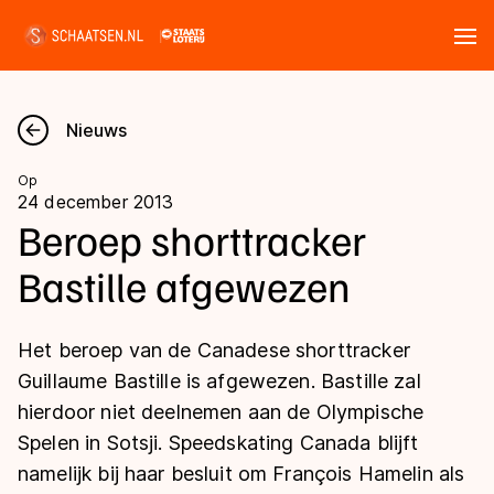
Tickets
Zoeken
Nieuws
Nieuws
Op
24 december 2013
Kalender
Beroep shorttracker
Bastille afgewezen
Disciplines
Marathon
Uitslagen
Het beroep van de Canadese shorttracker
Langebaan
Guillaume Bastille is afgewezen. Bastille zal
Langebaan
hierdoor niet deelnemen aan de Olympische
Shorttrack
Tijden & historie
Spelen in Sotsji. Speedskating Canada blijft
Shorttrack
Inlineskaten
namelijk bij haar besluit om François Hamelin als
Ranglijsten Langebaan
Marathon
Kunstschaatsen