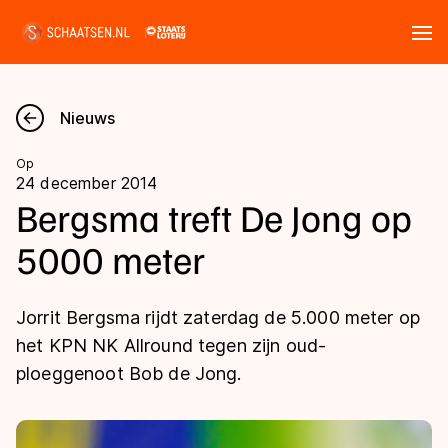
Tickets
Zoeken
Nieuws
Nieuws
Op
24 december 2014
Kalender
Bergsma treft De Jong op
5000 meter
Disciplines
Marathon
Uitslagen
Jorrit Bergsma rijdt zaterdag de 5.000 meter op
Langebaan
het KPN NK Allround tegen zijn oud-
Langebaan
ploeggenoot Bob de Jong.
Shorttrack
Tijden & historie
Shorttrack
Inlineskaten
Ranglijsten Langebaan
Marathon
Kunstschaatsen