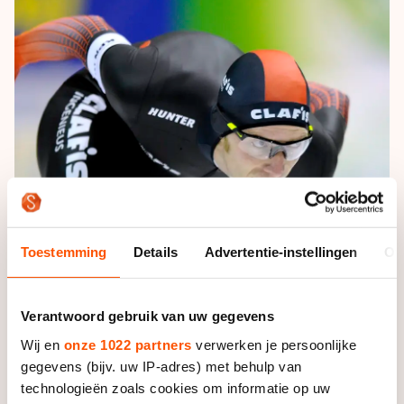
De weg op
Persoonlijke records & tijden
Inlineskaten
Schoonrijden
Inschrijven wedstrijden
Historie & statistiek
Schaatsfans
Kunstschaatsen
Natuurijs
Algemene Nederlandse Schaatstijd
Alles voor jou als schaatsfan
Deze zomer de weg op
Olympische Spelen
Evenementen
Waar kan ik schaatsen en skaten?
Olympische Spelen
Tickets
Medaille overzicht
Livestreams
Medaillespiegel
Word schaatsfan!
Toestemming
Details
Advertentie-instellingen
Ov
Olympische uitslagen
Winacties
Van Jong tot Goud verhalen
Verantwoord gebruik van uw gegevens
Wij en
onze 1022 partners
verwerken je persoonlijke
gegevens (bijv. uw IP-adres) met behulp van
Foto: Sander Chamid
technologieën zoals cookies om informatie op uw