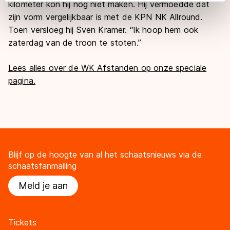
kilometer kon hij nog niet maken. Hij vermoedde dat
adequaat beschermingsniveau geldt volgens de GDPR.
zijn vorm vergelijkbaar is met de KPN NK Allround.
Door op ‘Toestaan’ te klikken, stemt u in met deze
overdracht. Meer informatie vindt u in ons
cookiebeleid
.
Toen versloeg hij Sven Kramer. “Ik hoop hem ook
zaterdag van de troon te stoten.”
Lees alles over de WK Afstanden op onze speciale
pagina.
Blijf op de hoogte van al het schaatsnieuws via de
schaatsfanmailing
Meld je aan
Tickets