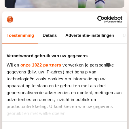
Foto: Soenar Chamid
Kooiman zette een tijd van 13.02,57 en dat was
Toestemming
Details
Advertentie-instellingen
Ov
sneller dan Bergsma had gereden bij het KPN NK
Allround. “Die tijd zette me echt even op scherp. Ik
moet er wel voor waken dat ik ga denken dat ik de
Verantwoord gebruik van uw gegevens
titel wel even op zou halen”, zei Bergsma. “Als het
Wij en
onze 1022 partners
verwerken je persoonlijke
tegenzit kan ik zomaar boven die tijd uit komen.”
gegevens (bijv. uw IP-adres) met behulp van
technologieën zoals cookies om informatie op uw
Het zat de pupil van Jillert Anema echter niet tegen.
apparaat op te slaan en te gebruiken met als doel
Hij reed vrij gemakkelijk naar de snelste tijd van de
gepersonaliseerde advertenties en content, metingen aan
dag, al begon aan het eind de motor wel wat te
advertenties en content, inzicht in publiek en
haperen. “Misschien was het mentaal omdat ik wist
productontwikkeling. U kunt kiezen wie uw gegevens
dat het wel goed zat, maar het was niet zo soepel als
gebruikt en met welke doelen.
ik hoopte.”
Als u het toestaat, willen we ook graag:
Toestemmingsselectie