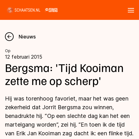
Tickets
Zoeken
Nieuws
Nieuws
Op
12 februari 2015
Kalender
Bergsma: 'Tijd Kooiman
zette me op scherp'
Disciplines
Marathon
Uitslagen
Hij was torenhoog favoriet, maar het was geen
Langebaan
zekerheid dat Jorrit Bergsma zou winnen,
Langebaan
benadrukte hij. “Op een slechte dag kan het een
Shorttrack
Tijden & historie
martelgang worden”, zei hij. “En toen ik de tijd
Shorttrack
Inlineskaten
van Erik Jan Kooiman zag dacht ik: een flinke tijd.
Ranglijsten Langebaan
Marathon
Kunstschaatsen