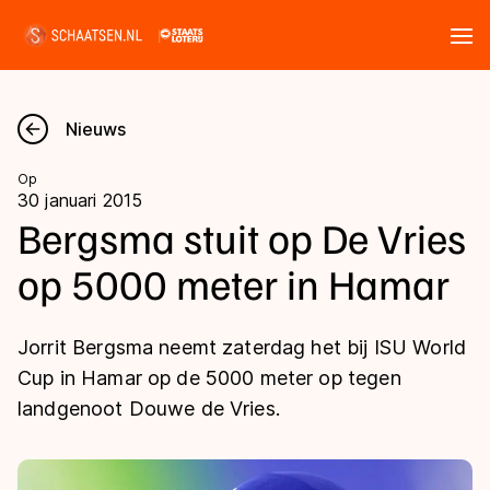
Tickets
Zoeken
Nieuws
Nieuws
Op
30 januari 2015
Kalender
Bergsma stuit op De Vries
op 5000 meter in Hamar
Disciplines
Marathon
Uitslagen
Jorrit Bergsma neemt zaterdag het bij ISU World
Langebaan
Cup in Hamar op de 5000 meter op tegen
Langebaan
landgenoot Douwe de Vries.
Shorttrack
Tijden & historie
Shorttrack
Inlineskaten
Ranglijsten Langebaan
Marathon
Kunstschaatsen