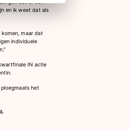
 zorgen dat er een
 in met deze overdracht.
jn en ik weet dat als
am komen, maar dat
igen individuele
n."
wartfinale IN actie
ntin.
jn ploegmaats het
a.