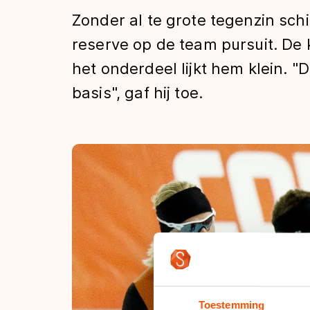
Tijden & historie
Zonder al te grote tegenzin schi
reserve op de team pursuit. De k
het onderdeel lijkt hem klein. "
De weg op
basis", gaf hij toe.
Schaatsfans
Olympische Spe
Toestemming