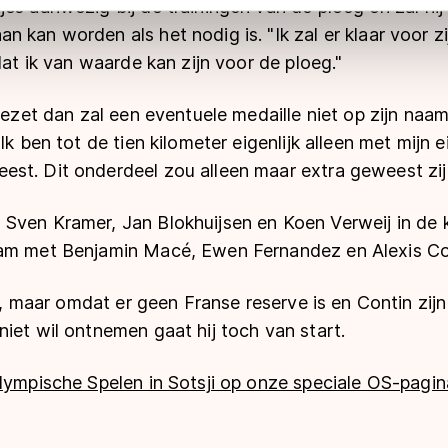
es aanwezig bij de trainingen van de ploeg en zal hij
 geldt volgens de GDPR. Door op ‘Toestaan’ te klikken, stemt u
 kan worden als het nodig is. "Ik zal er klaar voor zi
ns
cookiebeleid
.
dat ik van waarde kan zijn voor de ploeg."
ngezet dan zal een eventuele medaille niet op zijn na
Ik ben tot de tien kilometer eigenlijk alleen met mijn e
st. Dit onderdeel zou alleen maar extra geweest zij
Sven Kramer, Jan Blokhuijsen en Koen Verweij in de k
am met Benjamin Macé, Ewen Fernandez en Alexis Co
fit, maar omdat er geen Franse reserve is en Contin zi
iet wil ontnemen gaat hij toch van start.
lympische Spelen in Sotsji op onze speciale OS-pagin