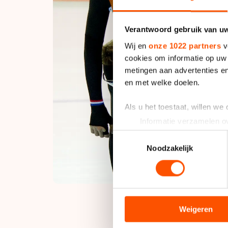
Verantwoord gebruik van u
Wij en
onze 1022 partners
v
cookies om informatie op uw 
metingen aan advertenties en
en met welke doelen.
Als u het toestaat, willen we
Informatie verzamelen ov
Uw apparaat identificere
Toestemmingsselectie
Lees meer over hoe uw perso
Noodzakelijk
toestemming op elk moment wi
We gebruiken cookies om cont
analyseren. We delen informa
analyse. Zij kunnen deze com
Weigeren
hun services. Sommige partn