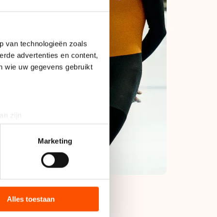
p van technologieën zoals
erde advertenties en content,
en wie uw gegevens gebruikt
an zijn
rinting)
t
detailgedeelte
in. U kunt uw
Marketing
bieden en websiteverkeer te
 media, advertenties en
ie zij hebben verzameld via
Alles toestaan
s de VS, waar mogelijk geen