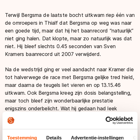
Terwijl Bergsma de laatste bocht uitkwam riep één van
de omroepers in Thialf dat Bergsma op weg was naar
een goede tijd, maar dat hij het baanrecord “natuurlijk”
niet ging halen. Dat klopte, maar zo natuurlijk was dat
niet. Hij bleef slechts 0.45 seconden van Sven
Kramers baanrecord uit 2007 verwijderd.
Na de wedstrijd ging er veel aandacht naar Kramer die
tot halverwege de race met Bergsma gelijke tred hield,
maar daarna de teugels liet vieren en op 13.15.46
uitkwam. Ook Bergsma kreeg zijn dosis belangstelling,
maar toch bleef zijn wonderbaarlijke prestatie
enigszins onderbelicht. Wat hij gedaan had leek
niemand echt te beseffen. Hijzelf ook niet.
Op persoonlijk vlak was het al bijzonder wat Bergsma
Toestemming
Details
Advertentie-instellingen
Ov
deed. Het was zijn vijfde tien kilometer. Vorig jaar