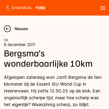
Tickets
Zoeken
Nieuws
Nieuws
Op
8 december 2011
Kalender
Bergsma’s
wonderbaarlijke 10km
Disciplines
Marathon
Uitslagen
Afgelopen zaterdag won Jorrit Bergsma de tien
Langebaan
kilometer bij de Essent ISU World Cup in
Langebaan
Heerenveen. Hij zette 12.50.33 op de klok. Een
Shorttrack
Tijden & historie
ongelooflijk scherpe tijd, maar hoe scherp was
Shorttrack
Inlineskaten
het eigenlijk? Waanzinnig scherp, zo blijkt.
Ranglijsten Langebaan
Marathon
Kunstschaatsen