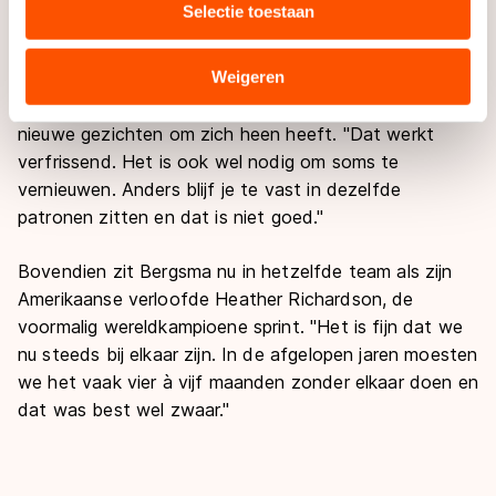
Selectie toestaan
combineren met andere gegevens die u aan hen heeft
verstrekt of die zij hebben verzameld via hun services.
De gouden medaillewinnaar van Sotsji, die door zijn
Sommige partners kunnen gegevens doorgeven aan
Weigeren
nieuwe status een verbeterd contract heeft gekregen,
landen buiten de EU, zoals de VS, waar mogelijk geen
is blij dat hij in het post-olympisch jaar flink wat
adequaat beschermingsniveau geldt volgens de GDPR.
nieuwe gezichten om zich heen heeft. "Dat werkt
Door op ‘Toestaan’ te klikken, stemt u in met deze
verfrissend. Het is ook wel nodig om soms te
overdracht. Meer informatie vindt u in ons
cookiebeleid
.
vernieuwen. Anders blijf je te vast in dezelfde
patronen zitten en dat is niet goed."
Bovendien zit Bergsma nu in hetzelfde team als zijn
Amerikaanse verloofde Heather Richardson, de
voormalig wereldkampioene sprint. "Het is fijn dat we
nu steeds bij elkaar zijn. In de afgelopen jaren moesten
we het vaak vier à vijf maanden zonder elkaar doen en
dat was best wel zwaar."