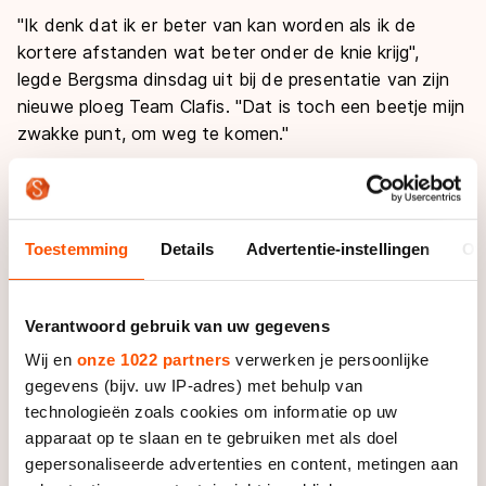
"Ik denk dat ik er beter van kan worden als ik de
kortere afstanden wat beter onder de knie krijg",
legde Bergsma dinsdag uit bij de presentatie van zijn
nieuwe ploeg Team Clafis. "Dat is toch een beetje mijn
zwakke punt, om weg te komen."
Dat betekent dat de 28-jarige stayer eind december
in Heerenveen voor het eerst aan de start wil staan
van een KPN NK Allround bij de senioren, al zal hij zich
Toestemming
Details
Advertentie-instellingen
Ov
nog wel moeten kwalificeren. De Fries is ook van plan
om het EK en het WK te rijden als hij zich daarvoor
plaatst.
Verantwoord gebruik van uw gegevens
Wij en
onze 1022 partners
verwerken je persoonlijke
"Het allrounden is helemaal nieuw voor mij, dus wat
gegevens (bijv. uw IP-adres) met behulp van
daar uit komt, moet ik maar afwachten. Het zou goed
technologieën zoals cookies om informatie op uw
kunnen dat het alleen maar blijft bij dat NK allround. Ik
apparaat op te slaan en te gebruiken met als doel
heb er nog nooit in uitgeblonken", zei Bergsma, die
gepersonaliseerde advertenties en content, metingen aan
ook van plan is weer vaker in actie te komen op de