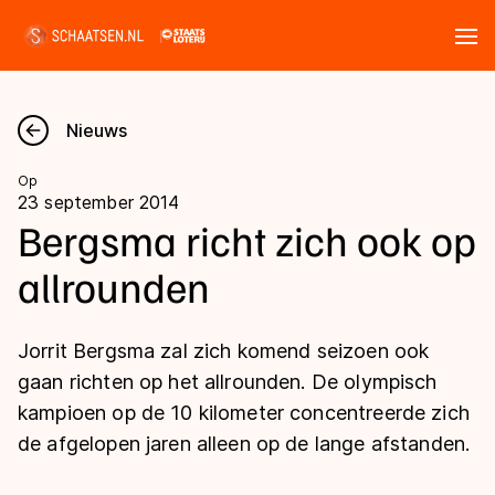
Tickets
Zoeken
Nieuws
Nieuws
Op
23 september 2014
Kalender
Bergsma richt zich ook op
allrounden
Disciplines
Marathon
Uitslagen
Jorrit Bergsma zal zich komend seizoen ook
Langebaan
gaan richten op het allrounden. De olympisch
Langebaan
kampioen op de 10 kilometer concentreerde zich
Shorttrack
Tijden & historie
de afgelopen jaren alleen op de lange afstanden.
Shorttrack
Inlineskaten
Ranglijsten Langebaan
Marathon
Kunstschaatsen