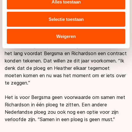
websiteverkeer te analyseren. We delen informatie over
Alles toestaan
uw gebruik van onze site met onze partners voor social
Volgens Bergsma is in de relatief nieuwe ploeg nog
media, advertenties en analyse. Zij kunnen deze
niet helemaal duidelijk wiens verantwoordelijkheid de
Selectie toestaan
combineren met andere gegevens die u aan hen heeft
onderhandelingen en ploegsamenstelling zijn. “Het
verstrekt of die zij hebben verzameld via hun services.
loopt nu allemaal nog een beetje door elkaar.”
Sommige partners kunnen gegevens doorgeven aan
Weigeren
landen buiten de EU, zoals de VS, waar mogelijk geen
Dat was vorig voorjaar ook het geval en toen duurde
adequaat beschermingsniveau geldt volgens de GDPR.
het lang voordat Bergsma en Richardson een contract
Door op ‘Toestaan’ te klikken, stemt u in met deze
konden tekenen. Dat willen ze dit jaar voorkomen. “Ik
overdracht. Meer informatie vindt u in ons
cookiebeleid
.
denk dat de ploeg en Heather elkaar tegemoet
moeten komen en nu was het moment om er iets over
te zeggen.”
Het is voor Bergsma geen voorwaarde om samen met
Richardson in één ploeg te zitten. Een andere
Nederlandse ploeg zou ook nog een optie voor zijn
verloofde zijn. “Samen in een ploeg is geen must.”