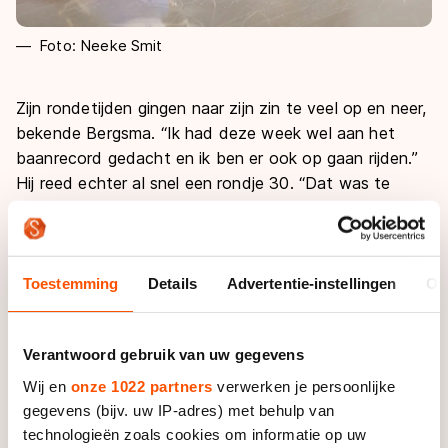
Foto: Neeke Smit
Zijn rondetijden gingen naar zijn zin te veel op en neer,
bekende Bergsma. “Ik had deze week wel aan het
baanrecord gedacht en ik ben er ook op gaan rijden.”
Hij reed echter al snel een rondje 30. “Dat was te
langzaam, maar versnellen lukte niet echt en kostte
veel kracht.”
Het ontbrak hem in Erfurt aan een ‘steady state’,
Toestemming
Details
Advertentie-instellingen
Ov
benadrukte Bergsma. Het ontbreken van wedstrijden
in de laatste weken en zijn reis naar Calgary om zijn
Verantwoord gebruik van uw gegevens
verloofde Heather Richardson aan te moedigen op
het WK Allround hadden hem sportief geen goed
Wij en
onze 1022 partners
verwerken je persoonlijke
gedaan. “Ik heb vaker dat tempo nodig om die steady
gegevens (bijv. uw IP-adres) met behulp van
state wel te vinden.”
technologieën zoals cookies om informatie op uw