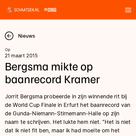
Tickets
Zoeken
Nieuws
Nieuws
Op
21 maart 2015
Kalender
Bergsma mikte op
baanrecord Kramer
Disciplines
Marathon
Uitslagen
Jorrit Bergsma probeerde in zijn winnende rit bij
Langebaan
de World Cup Finale in Erfurt het baanrecord van
Langebaan
de Gunda-Niemann-Stirnemann-Halle op zijn
Shorttrack
Tijden & historie
naam te schrijven. Het lukte hem niet. “Het is niet
Shorttrack
Inlineskaten
dat ik niet fit ben, maar ik had moeite om het
Ranglijsten Langebaan
Marathon
Kunstschaatsen