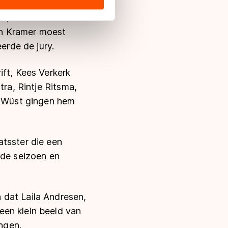
28-jarige rijder
s de VS, waar mogelijk geen
e 2,76 seconden
 in met deze overdracht.
en Kramer moest
erde de jury.
ift, Kees Verkerk
tra, Rintje Ritsma,
 Wüst gingen hem
atsster die een
nde seizoen en
n dat Laila Andresen,
een klein beeld van
ngen.