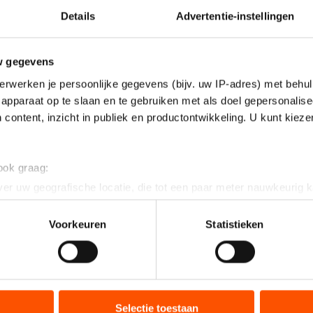
Details
Advertentie-instellingen
w gegevens
erwerken je persoonlijke gegevens (bijv. uw IP-adres) met behul
apparaat op te slaan en te gebruiken met als doel gepersonalise
 content, inzicht in publiek en productontwikkeling. U kunt kiez
 ook graag:
er uw geografische locatie, die tot een paar meter nauwkeurig k
n door het actief te scannen op specifieke eigenschappen (fingerp
onlijke gegevens worden verwerkt en stel uw voorkeuren in he
Voorkeuren
Statistieken
jzigen of intrekken in de Cookieverklaring.
ent en advertenties te personaliseren, socialmediafuncties te 
tie over uw gebruik van onze site met onze partners voor social
bineren met andere gegevens die u aan hen heeft verstrekt of d
Selectie toestaan