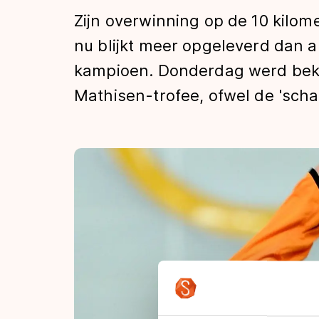
Tijden & historie
Zijn overwinning op de 10 kilome
nu blijkt meer opgeleverd dan a
kampioen. Donderdag werd beke
De weg op
Mathisen-trofee, ofwel de 'sch
Schaatsfans
Olympische Spe