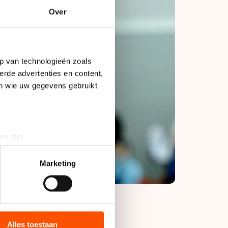
Over
p van technologieën zoals
erde advertenties en content,
en wie uw gegevens gebruikt
an zijn
rinting)
t
detailgedeelte
in. U kunt uw
Marketing
bieden en websiteverkeer te
 media, advertenties en
ie zij hebben verzameld via
Alles toestaan