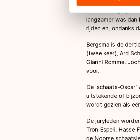
Vooral de manier wa
hun services. Sommige partn
zette een olympisch 
adequaat beschermingsniveau
langzamer was dan h
Meer informatie vindt u in o
rijden en, ondanks d
Bergsma is de dertie
(twee keer), Ard Sch
Gianni Romme, Joch
voor.
De 'schaats-Oscar' 
uitstekende of bijzo
wordt gezien als een
De juryleden word
Tron Espeli, Hasse 
de Noorse schaatsl