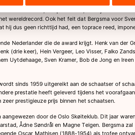
arop Bergsma goud won maakte indruk op de jury. De 
ers kunnen gegevens doorgeven aan landen buiten de EU, zoal
record van 12.44,45 op het bord, een tijd die slecht
 geldt volgens de GDPR. Door op ‘Toestaan’ te klikken, stemt u
et wereldrecord. Ook het feit dat Bergsma voor Sv
ns
cookiebeleid
.
at hij dus geen richttijd had, een toprace reed, impone
nde Nederlander die de award krijgt. Henk van der Gr
enk (drie keer), Hein Vergeer, Leo Visser, Falko Zands
em Uytdehaage, Sven Kramer, Bob de Jong en Ireen
wordt sinds 1959 uitgereikt aan de schaatser of scha
ndere prestatie heeft geleverd tijdens het voorafgaa
 zeer prestigieuze prijs binnen het schaatsen.
en aangewezen door de
Oslo Skøiteklub
. Dit jaar ware
Farstad, Ådne Søndrål en Magne Teigen. Bergsma zal 
egende Oscar Mathisen (1888-1954) als trofee ontva