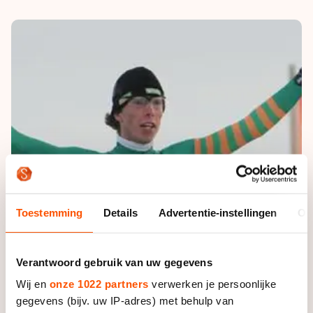
De weg op
Persoonlijke records & tijden
Inlineskaten
Schoonrijden
Inschrijven wedstrijden
Historie & statistiek
Schaatsfans
Kunstschaatsen
Natuurijs
Algemene Nederlandse Schaatstijd
Alles voor jou als schaatsfan
Deze zomer de weg op
Olympische Spelen
Evenementen
Waar kan ik schaatsen en skaten?
Olympische Spelen
Tickets
Medaille overzicht
Livestreams
Medaillespiegel
Word schaatsfan!
Olympische uitslagen
Winacties
Toestemming
Details
Advertentie-instellingen
Ov
Van Jong tot Goud verhalen
Verantwoord gebruik van uw gegevens
Wij en
onze 1022 partners
verwerken je persoonlijke
gegevens (bijv. uw IP-adres) met behulp van