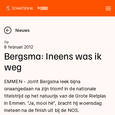
Tickets
Zoeken
Nieuws
Nieuws
Op
8 februari 2012
Kalender
Bergsma: Ineens was ik
weg
Disciplines
Marathon
Uitslagen
EMMEN - Jorrit Bergsma leek bijna
Langebaan
onaangedaan na zijn triomf in de nationale
Langebaan
titelstrijd op het natuurijs van de Grote Rietplas
Shorttrack
Tijden & historie
in Emmen. "Ja, mooi hè", bracht hij woensdag
Shorttrack
Inlineskaten
meteen na de finish uit bij de NOS.
Ranglijsten Langebaan
Marathon
Kunstschaatsen