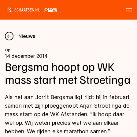
Tickets
Zoeken
Nieuws
Nieuws
Op
14 december 2014
Kalender
Bergsma hoopt op WK
mass start met Stroetinga
Disciplines
Marathon
Uitslagen
Als het aan Jorrit Bergsma ligt rijdt hij in februari
Langebaan
samen met zijn ploeggenoot Arjan Stroetinga de
Langebaan
mass start op de WK Afstanden. “Ik hoop daar
Shorttrack
Tijden & historie
wel op. Wij weten precies wat we aan elkaar
Shorttrack
Inlineskaten
hebben. We rijden elke marathon samen.”
Ranglijsten Langebaan
Marathon
Kunstschaatsen