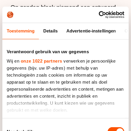
Op zondag bleek niemand een antwoord
te hebben op de demarrage van
Bergsma. “Dat had ik ook zo wel
Toestemming
Details
Advertentie-instellingen
Ov
verwacht. Vorige week in Berlijn was ik
ook bijna weg, maar toen werd ik net nog
teruggereden door één iemand, die er
Verantwoord gebruik van uw gegevens
vervolgens meteen af moest”, zei de
Wij en
onze 1022 partners
verwerken je persoonlijke
gegevens (bijv. uw IP-adres) met behulp van
Clafis-rijder. “En als ik eenmaal weg ben,
technologieën zoals cookies om informatie op uw
dan ben ik gevaarlijk.”
apparaat op te slaan en te gebruiken met als doel
gepersonaliseerde advertenties en content, metingen aan
Dat bleek. Voor het eerst in het seizoen
advertenties en content, inzicht in publiek en
productontwikkeling. U kunt kiezen wie uw gegevens
wist een Nederlander te winnen. “Het is
gebruikt en met welke doelen.
mooi om hier voor eigen publiek, in eigen
huis, de overmacht van de Koreanen van
Als u het toestaat, willen we ook graag:
Toestemmingsselectie
de afgelopen keren te doorbreken.”