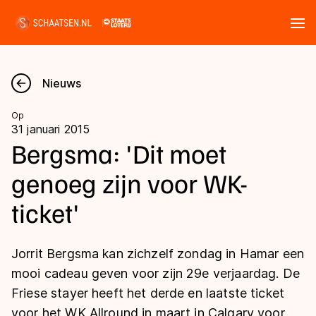
Tickets
Zoeken
Nieuws
Nieuws
Op
31 januari 2015
Kalender
Bergsma: 'Dit moet
genoeg zijn voor WK-
Disciplines
ticket'
Marathon
Uitslagen
Langebaan
Jorrit Bergsma kan zichzelf zondag in Hamar een
Langebaan
Shorttrack
Tijden & historie
mooi cadeau geven voor zijn 29e verjaardag. De
Shorttrack
Inlineskaten
Friese stayer heeft het derde en laatste ticket
Ranglijsten Langebaan
Marathon
voor het WK Allround in maart in Calgary voor
Kunstschaatsen