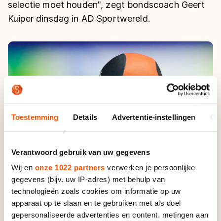
De weg op
selectie moet houden", zegt bondscoach Geert
Persoonlijke records & tijden
Inlineskaten
Schoonrijden
Kuiper dinsdag in AD Sportwereld.
Inschrijven wedstrijden
Historie & statistiek
Schaatsfans
Kunstschaatsen
Natuurijs
Algemene Nederlandse Schaatstijd
Alles voor jou als schaatsfan
Deze zomer de weg op
Olympische Spelen
Evenementen
Waar kan ik schaatsen en skaten?
Olympische Spelen
Tickets
Medaille overzicht
Livestreams
Toestemming
Details
Advertentie-instellingen
Ov
Medaillespiegel
Word schaatsfan!
Olympische uitslagen
Winacties
Verantwoord gebruik van uw gegevens
Van Jong tot Goud verhalen
Wij en
onze 1022 partners
verwerken je persoonlijke
gegevens (bijv. uw IP-adres) met behulp van
technologieën zoals cookies om informatie op uw
apparaat op te slaan en te gebruiken met als doel
gepersonaliseerde advertenties en content, metingen aan