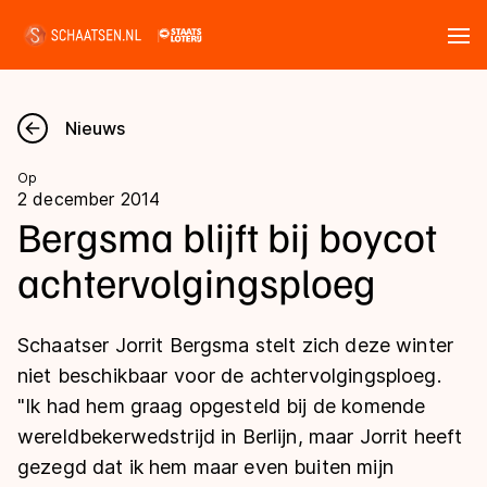
Tickets
Zoeken
Nieuws
Nieuws
Op
2 december 2014
Kalender
Bergsma blijft bij boycot
achtervolgingsploeg
Disciplines
Marathon
Uitslagen
Schaatser Jorrit Bergsma stelt zich deze winter
Langebaan
niet beschikbaar voor de achtervolgingsploeg.
Langebaan
"Ik had hem graag opgesteld bij de komende
Shorttrack
Tijden & historie
wereldbekerwedstrijd in Berlijn, maar Jorrit heeft
Shorttrack
Inlineskaten
gezegd dat ik hem maar even buiten mijn
Ranglijsten Langebaan
Marathon
Kunstschaatsen