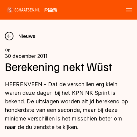
Tickets
Zoeken
Nieuws
Nieuws
Op
30 december 2011
Kalender
Berekening nekt Wüst
Disciplines
HEERENVEEN - Dat de verschillen erg klein
Marathon
waren deze dagen bij het KPN NK Sprint is
Uitslagen
bekend. De uitslagen worden altijd berekend op
Langebaan
honderdste van een seconde, maar bij deze
Langebaan
Shorttrack
Tijden & historie
minieme verschillen is het misschien beter om
Shorttrack
Inlineskaten
naar de duizendste te kijken.
Ranglijsten Langebaan
Marathon
Kunstschaatsen