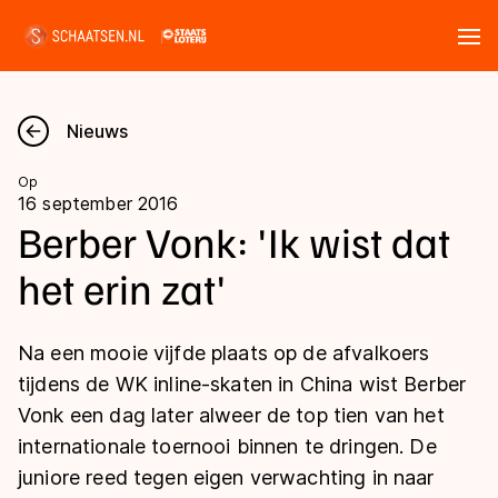
Tickets
Zoeken
Nieuws
Nieuws
Op
16 september 2016
Kalender
Berber Vonk: 'Ik wist dat
het erin zat'
Disciplines
Marathon
Uitslagen
Na een mooie vijfde plaats op de afvalkoers
Langebaan
tijdens de WK inline-skaten in China wist Berber
Langebaan
Vonk een dag later alweer de top tien van het
Shorttrack
Tijden & historie
internationale toernooi binnen te dringen. De
Shorttrack
Inlineskaten
juniore reed tegen eigen verwachting in naar
Ranglijsten Langebaan
Marathon
Kunstschaatsen