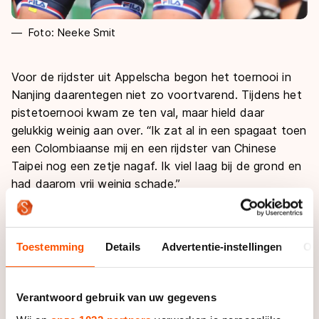
Foto: Neeke Smit
Voor de rijdster uit Appelscha begon het toernooi in
Nanjing daarentegen niet zo voortvarend. Tijdens het
pistetoernooi kwam ze ten val, maar hield daar
gelukkig weinig aan over. “Ik zat al in een spagaat toen
een Colombiaanse mij en een rijdster van Chinese
Taipei nog een zetje nagaf. Ik viel laag bij de grond en
had daarom vrij weinig schade.”
Op het wegparcours greep de juniore de afgelopen
dagen haar kans, beginnende met haar vijfde plaats op
Toestemming
Details
Advertentie-instellingen
Ov
de afvalkoers. “Ik wist dat ik goed voorin moest
zitten. Als ik de hele tijd van achteren moest sprinten
zou ik mezelf opblazen. Aan het einde van de
Verantwoord gebruik van uw gegevens
wedstrijd kreeg ik respect in de race en lieten ze mij er