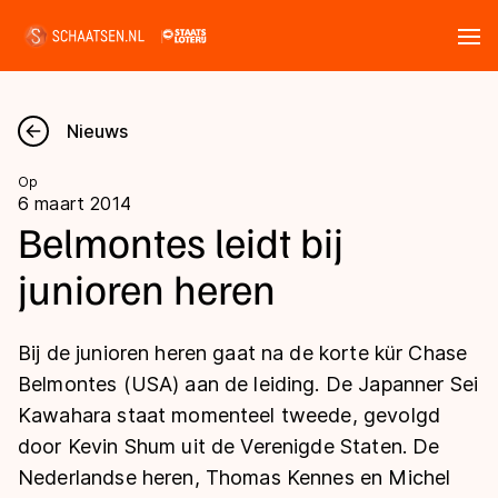
Tickets
Zoeken
Nieuws
Nieuws
Op
6 maart 2014
Kalender
Belmontes leidt bij
junioren heren
Disciplines
Marathon
Uitslagen
Bij de junioren heren gaat na de korte kür Chase
Langebaan
Belmontes (USA) aan de leiding. De Japanner Sei
Langebaan
Kawahara staat momenteel tweede, gevolgd
Shorttrack
Tijden & historie
door Kevin Shum uit de Verenigde Staten. De
Shorttrack
Inlineskaten
Nederlandse heren, Thomas Kennes en Michel
Ranglijsten Langebaan
Marathon
Kunstschaatsen