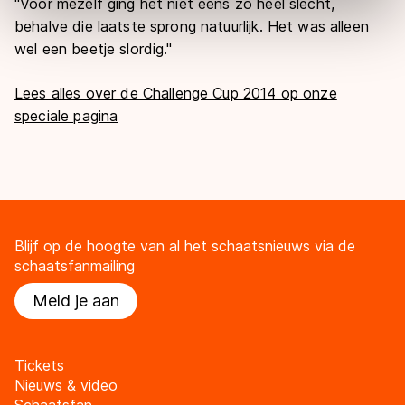
"Voor mezelf ging het niet eens zo heel slecht,
Door op ‘Toestaan’ te klikken, stemt u in met deze
behalve die laatste sprong natuurlijk. Het was alleen
overdracht. Meer informatie vindt u in ons
cookiebeleid
.
wel een beetje slordig."
Lees alles over de Challenge Cup 2014 op onze
speciale pagina
Blijf op de hoogte van al het schaatsnieuws via de
schaatsfanmailing
Meld je aan
Tickets
Nieuws & video
Schaatsfan