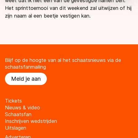
weet dat ik niet één van de gevestigde namen ben.”
overdracht. Meer informatie vindt u in ons
cookiebeleid
.
Het sprinttoernooi van dit weekend zal uitwijzen of hij
zijn naam al een beetje vestigen kan.
Blijf op de hoogte van al het schaatsnieuws via de
schaatsfanmailing
Meld je aan
Tickets
Nieuws & video
Schaatsfan
Inschrijven wedstrijden
Uitslagen
Adverteren