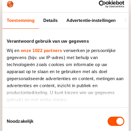
Toestemming
Details
Advertentie-instellingen
Ov
Schipper is niet de enige die debuteert op het Essent
WK in Calgary. “Het lijkt erop dat een nieuwe generatie
Verantwoord gebruik van uw gegevens
opkomt”, analyseert hij. Bij de heren stond alleen
Wij en
onze 1022 partners
verwerken je persoonlijke
Stefan Groothuis al eerder op een WK. “Een paar
gegevens (bijv. uw IP-adres) met behulp van
mensen van mijn leeftijd zijn sneller geworden. Hein
technologieën zoals cookies om informatie op uw
Otterspeer, Jesper Hospes en Sjoerd de Vries.”
apparaat op te slaan en te gebruiken met als doel
gepersonaliseerde advertenties en content, metingen aan
Waartoe die nieuwe generatie en vooral hijzelf in staat
advertenties en content, inzicht in publiek en
is weet Schipper niet precies. “Ik heb voor mezelf niet
productontwikkeling. U kunt kiezen wie uw gegevens
hele tastbare doelen.” Zoals eigenlijk alle deelnemers
gebruikt en met welke doelen.
aan het WK wil hij vier goede afstanden rijden. Toch
hoopt de Control-rijder natuurlijk niet op een doorsnee
Als u het toestaat, willen we ook graag:
Toestemmingsselectie
toernooi. “Ik vind het leuk om hier te staan en ik wil
Noodzakelijk
Informatie verzamelen over uw geografische locatie,
ook zeker wat laten zien.”
die tot een paar meter nauwkeurig kan zijn