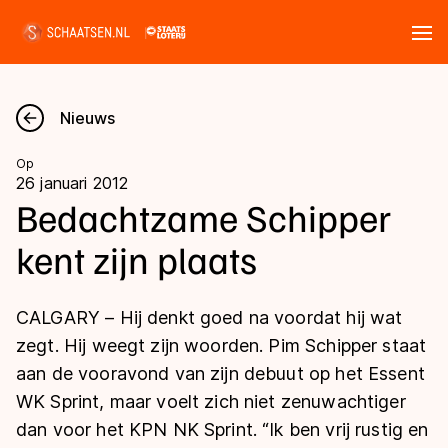
Tickets
Zoeken
Nieuws
Nieuws
Op
26 januari 2012
Kalender
Bedachtzame Schipper
kent zijn plaats
Disciplines
Marathon
Uitslagen
CALGARY – Hij denkt goed na voordat hij wat
Langebaan
zegt. Hij weegt zijn woorden. Pim Schipper staat
Langebaan
aan de vooravond van zijn debuut op het Essent
Shorttrack
Tijden & historie
WK Sprint, maar voelt zich niet zenuwachtiger
Shorttrack
Inlineskaten
dan voor het KPN NK Sprint. “Ik ben vrij rustig en
Ranglijsten Langebaan
Marathon
Kunstschaatsen