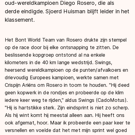
De weg op
oud-wereldkampioen Diego Rosero, die als
Persoonlijke records & tijden
Inlineskaten
Schoonrijden
derde eindigde. Sjoerd Huisman blijft leider in het
Inschrijven wedstrijden
Historie & statistiek
Schaatsfans
Kunstschaatsen
klassement.
Natuurijs
Algemene Nederlandse Schaatstijd
Alles voor jou als schaatsfan
Deze zomer de weg op
Olympische Spelen
Het Bont World Team van Rosero drukte zijn stempel
Evenementen
op de race door bij elke ontsnapping te zitten. De
Waar kan ik schaatsen en skaten?
Olympische Spelen
beslissende kopgroep ontstond al na enkele
Tickets
kilometers in de 40 km lange wedstrijd. Swings,
Medaille overzicht
Livestreams
heersend wereldkampioen op de punten/afvalkoers en
Medaillespiegel
drievoudig Europees kampioen, werkte samen met
Word schaatsfan!
Crispijn Ariëns om Rosero in toom te houden. "Hij deed
Olympische uitslagen
Winacties
geen kopwerk in de rondjes en probeerde op de klim
Van Jong tot Goud verhalen
iedere keer weg te rijden," aldus Swings (CadoMotus).
"Hij is hartstikke sterk. Zijn eindsprint is niet zo scherp.
Als hij wint komt hij meestal alleen aan. Hij heeft ons
ook afgemat, hoor. Maar ik probeerde een paar keer te
versnellen en voelde dat het met mijn sprint wel goed