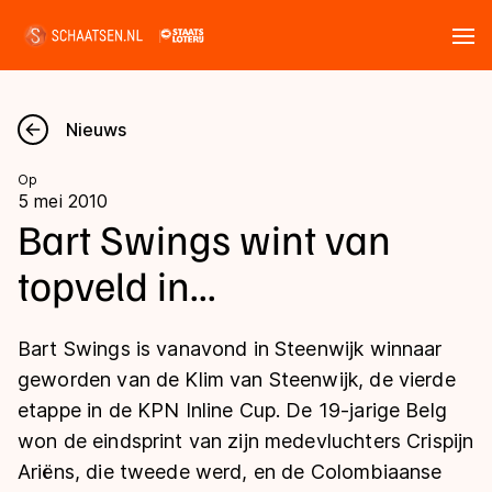
Tickets
Zoeken
Nieuws
Nieuws
Op
5 mei 2010
Kalender
Bart Swings wint van
topveld in...
Disciplines
Marathon
Uitslagen
Bart Swings is vanavond in Steenwijk winnaar
Langebaan
geworden van de Klim van Steenwijk, de vierde
Langebaan
etappe in de KPN Inline Cup. De 19-jarige Belg
Shorttrack
Tijden & historie
won de eindsprint van zijn medevluchters Crispijn
Shorttrack
Inlineskaten
Ariëns, die tweede werd, en de Colombiaanse
Ranglijsten Langebaan
Marathon
Kunstschaatsen