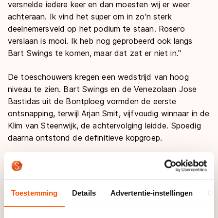
versnelde iedere keer en dan moesten wij er weer
achteraan. Ik vind het super om in zo'n sterk
deelnemersveld op het podium te staan. Rosero
verslaan is mooi. Ik heb nog geprobeerd ook langs
Bart Swings te komen, maar dat zat er niet in."
De toeschouwers kregen een wedstrijd van hoog
niveau te zien. Bart Swings en de Venezolaan Jose
Bastidas uit de Bontploeg vormden de eerste
ontsnapping, terwijl Arjan Smit, vijfvoudig winnaar in de
Klim van Steenwijk, de achtervolging leidde. Spoedig
daarna ontstond de definitieve kopgroep.
Klassementsleider Sjoerd Huisman en de jarige Roy
Boeve (Habovo) werkten hard in een achtervolgend
groepje om het gat te overbruggen, terwijl Bontrijder
Toestemming
Details
Advertentie-instellingen
Ov
Rayon Kay (Nieuw-Zeeland) erbij zat ter controle.
Huisman: "We kwamen wel wat dichterbij, maar niet