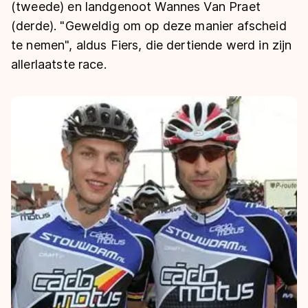
De weg op
(tweede) en landgenoot Wannes Van Praet
Persoonlijke records & tijden
Inlineskaten
Schoonrijden
(derde). "Geweldig om op deze manier afscheid
Inschrijven wedstrijden
Historie & statistiek
Schaatsfans
Kunstschaatsen
te nemen", aldus Fiers, die dertiende werd in zijn
Natuurijs
Algemene Nederlandse Schaatstijd
allerlaatste race.
Alles voor jou als schaatsfan
Deze zomer de weg op
Olympische Spelen
Evenementen
Waar kan ik schaatsen en skaten?
Olympische Spelen
Tickets
Medaille overzicht
Livestreams
Medaillespiegel
Word schaatsfan!
Olympische uitslagen
Winacties
Van Jong tot Goud verhalen