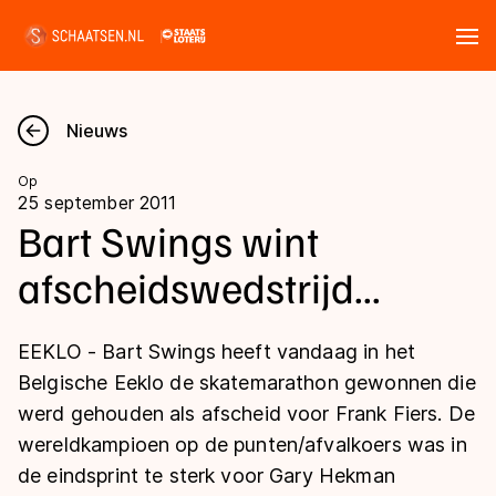
Tickets
Zoeken
Nieuws
Nieuws
Op
25 september 2011
Kalender
Bart Swings wint
afscheidswedstrijd...
Disciplines
Marathon
Uitslagen
EEKLO - Bart Swings heeft vandaag in het
Langebaan
Belgische Eeklo de skatemarathon gewonnen die
Langebaan
werd gehouden als afscheid voor Frank Fiers. De
Shorttrack
Tijden & historie
wereldkampioen op de punten/afvalkoers was in
Shorttrack
Inlineskaten
de eindsprint te sterk voor Gary Hekman
Ranglijsten Langebaan
Marathon
Kunstschaatsen