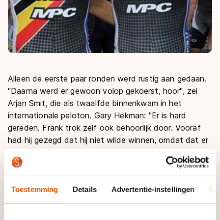
Alleen de eerste paar ronden werd rustig aan gedaan.
"Daarna werd er gewoon volop gekoerst, hoor", zei
Arjan Smit, die als twaalfde binnenkwam in het
internationale peloton. Gary Hekman: "Er is hard
gereden. Frank trok zelf ook behoorlijk door. Vooraf
had hij gezegd dat hij niet wilde winnen, omdat dat er
te dik bovenop zou liggen. De bedoeling was dat we
probeerden het zo te regelen dat hij een keer in een
kopgroep kwam, maar verder was het een echte
wedstrijd."
Toestemming
Details
Advertentie-instellingen
Ov
"Het was ploegenspel als altijd", aldus nummer drie