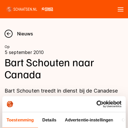
Tickets
Zoeken
Nieuws
Nieuws
Op
5 september 2010
Kalender
Bart Schouten naar
Canada
Disciplines
Marathon
Uitslagen
Bart Schouten treedt in dienst bij de Canadese
Langebaan
schaatsbond. De bond maakte vrijdag bekend
Langebaan
dat de Nederlander per 15 september aan de
Shorttrack
Tijden & historie
slag gaat met de langebaanploeg en in het
Shorttrack
Inlineskaten
Toestemming
Details
Advertentie-instellingen
Ov
bijzonder de middenafstandsspecialisten.
Ranglijsten Langebaan
Marathon
Kunstschaatsen