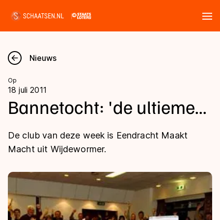
Tickets
Zoeken
Nieuws
Nieuws
Op
18 juli 2011
Kalender
Bannetocht: 'de ultieme...
Disciplines
De club van deze week is Eendracht Maakt
Marathon
Macht uit Wijdewormer.
Uitslagen
Langebaan
Langebaan
Shorttrack
Tijden & historie
Shorttrack
Inlineskaten
Ranglijsten Langebaan
Marathon
Kunstschaatsen