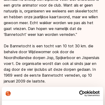
een grote animator voor de club. Want als er geen
natuurijs is, organiseren we weleens een skeelertocht
en hebben onze jaarlijkse kaartavond, maar we willen
gewoon meer. Echt wakker worden we pas als het
gaat vriezen. Dan hopen we namelijk dat de
‘Bannetocht’ weer kan worden verreden.”
De Bannetocht is een tocht van 10 tot 30 km. die
behalve door Wijdewormer ook door de
Noordhollandse dorpen Jisp, Spijkerboor en Jispersluis
voert. De organisatie wordt dan ook al sinds jaar en
dag door de vier ijsclubs uit deze dorpen gedaan. In
1969 werd de eerste Bannetocht verreden, op 10
januari 2009 de laatste.
De Jong: “Iedere club neemt een deel van de
organisatie op zich: zo leveren wij de voorzitter, Jisp
de coördinator en Spijkerboor de pennningmeester. We