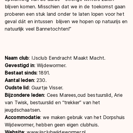
blijven komen. Misschien dat we in de toekomst gaan
proberen een stuk land onder te laten lopen voor het
geval dát en intussen blijven we hopen op natuurijs en
natuurlijk veel Bannetochten!”
Naam club
: IJsclub Eendracht Maakt Macht.
Gevestigd in
: Wijdewormer.
Bestaat sinds:
1891.
Aantal leden
: 230.
Oudste lid
: Guurtje Visser.
Bijzondere leden
: Cees Marees,oud bestuurslid, Arie
van Twisk, bestuurslid en “trekker” van het
jeugdschaatsen.
Accommodatie
: we maken gebruik van het Dorpshuis
Wijdewormer, hebben geen eigen clubhuis.
Website
:
www.ijsclubwijdewormer.nl