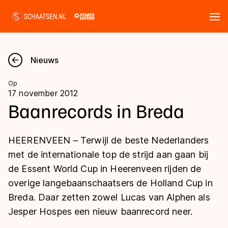
Tickets
Zoeken
Nieuws
Nieuws
Op
17 november 2012
Kalender
Baanrecords in Breda
Disciplines
HEERENVEEN – Terwijl de beste Nederlanders
Marathon
met de internationale top de strijd aan gaan bij
Uitslagen
de Essent World Cup in Heerenveen rijden de
Langebaan
overige langebaanschaatsers de Holland Cup in
Langebaan
Shorttrack
Tijden & historie
Breda. Daar zetten zowel Lucas van Alphen als
Shorttrack
Inlineskaten
Jesper Hospes een nieuw baanrecord neer.
Ranglijsten Langebaan
Marathon
Kunstschaatsen