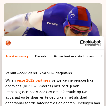
De weg op
Persoonlijke records & tijden
Inlineskaten
Schoonrijden
Inschrijven wedstrijden
Historie & statistiek
Schaatsfans
Kunstschaatsen
Natuurijs
Algemene Nederlandse Schaatstijd
Alles voor jou als schaatsfan
Deze zomer de weg op
Olympische Spelen
Evenementen
Waar kan ik schaatsen en skaten?
Olympische Spelen
Tickets
Medaille overzicht
Livestreams
Toestemming
Details
Advertentie-instellingen
Ov
Medaillespiegel
Word schaatsfan!
Olympische uitslagen
Winacties
Verantwoord gebruik van uw gegevens
Van Jong tot Goud verhalen
Wij en
onze 1022 partners
verwerken je persoonlijke
gegevens (bijv. uw IP-adres) met behulp van
technologieën zoals cookies om informatie op uw
apparaat op te slaan en te gebruiken met als doel
gepersonaliseerde advertenties en content, metingen aan