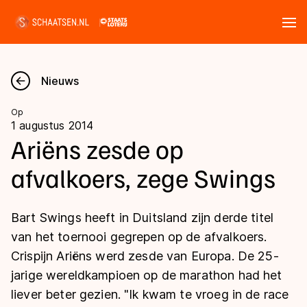
Tickets
Zoeken
Nieuws
Nieuws
Op
1 augustus 2014
Kalender
Ariëns zesde op
afvalkoers, zege Swings
Disciplines
Marathon
Uitslagen
Bart Swings heeft in Duitsland zijn derde titel
Langebaan
van het toernooi gegrepen op de afvalkoers.
Langebaan
Crispijn Ariëns werd zesde van Europa. De 25-
Shorttrack
Tijden & historie
jarige wereldkampioen op de marathon had het
Shorttrack
Inlineskaten
liever beter gezien. "Ik kwam te vroeg in de race
Ranglijsten Langebaan
Marathon
Kunstschaatsen