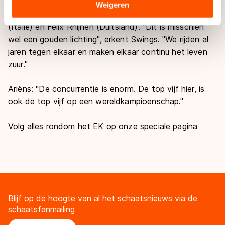
tweede, Fabio Francolini (Italië) derde. In de finale
Sommige partners kunnen gegevens doorgeven aan
Weigeren
zaten ook Alexis Contin (Frankrijk), Lorenzo Cassioli
landen buiten de EU, zoals de VS, waar mogelijk geen
(Italië) en Felix Rhijnen (Duitsland). "Dit is misschien
adequaat beschermingsniveau geldt volgens de GDPR.
wel een gouden lichting", erkent Swings. "We rijden al
Door op ‘Toestaan’ te klikken, stemt u in met deze
jaren tegen elkaar en maken elkaar continu het leven
overdracht. Meer informatie vindt u in ons
cookiebeleid
.
zuur."
Ariëns: "De concurrentie is enorm. De top vijf hier, is
ook de top vijf op een wereldkampioenschap."
Volg alles rondom het EK op onze speciale pagina
Blijf op de hoogte van al het schaatsnieuws via de
schaatsfanmailing