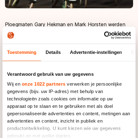
Ploegmaten Gary Hekman en Mark Horsten werden
relatief vroeg in de wedstrijd geëlimineerd. Daarna
moest Ariëns zelf zijn plek verdedigen. "Daardoor zat
ik heel veel zelf in de wind te rijden. Iedereen die
Toestemming
Details
Advertentie-instellingen
Ov
alleen zit, krijgt het moeilijk. De afvalkoers is bij uitstek
een wedstrijd waarbij je eigenlijk tot in de finale een
team nodig hebt."
Verantwoord gebruik van uw gegevens
Wij en
onze 1022 partners
verwerken je persoonlijke
Toch was hij niet geheel ontevreden. "We hebben nog
gegevens (bijv. uw IP-adres) met behulp van
nooit een medaille op deze afstand behaald. Ik denk
technologieën zoals cookies om informatie op uw
dat het misschien wel één van mijn betere
apparaat op te slaan en te gebruiken met als doel
afvalkoersen ooit was. Ik heb veel vertrouwen in mijn
gepersonaliseerde advertenties en content, metingen aan
niveau en ik doe niet onder voor iemand als Ewen
advertenties en content, inzicht in publiek en
Fernandez, die vandaag tweede wordt."
productontwikkeling. U kunt kiezen wie uw gegevens
gebruikt en met welke doelen.