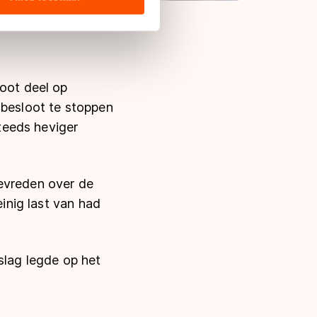
s de VS, waar mogelijk geen
 in met deze overdracht.
root deel op
 besloot te stoppen
teeds heviger
tevreden over de
einig last van had
slag legde op het