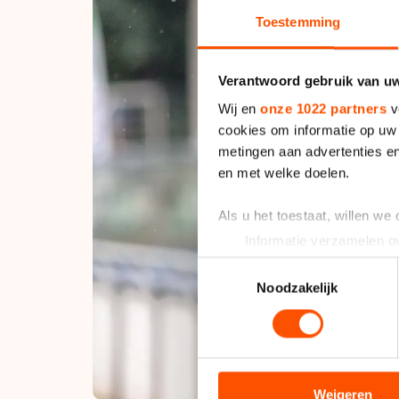
Toestemming
Verantwoord gebruik van u
Wij en
onze 1022 partners
v
cookies om informatie op uw 
metingen aan advertenties en
en met welke doelen.
Als u het toestaat, willen we
Informatie verzamelen ov
Uw apparaat identificere
Toestemmingsselectie
Lees meer over hoe uw perso
Noodzakelijk
toestemming op elk moment wi
We gebruiken cookies om cont
analyseren. We delen informa
analyse. Zij kunnen deze com
Weigeren