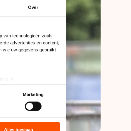
Over
p van technologieën zoals
erde advertenties en content,
en wie uw gegevens gebruikt
an zijn
rinting)
t
detailgedeelte
in. U kunt uw
Marketing
bieden en websiteverkeer te
 media, advertenties en
ie zij hebben verzameld via
Alles toestaan