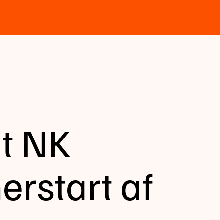
it NK
erstart af