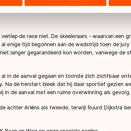
ers kunnen gegevens doorgeven aan landen buiten de EU, zoal
 geldt volgens de GDPR. Door op ‘Toestaan’ te klikken, stemt u
ns
cookiebeleid
.
verliep de race niet. De skeeleraars - waarvan een g
al enige tijd begonnen aan de wedstrijd toen de jury
 niet langer gegarandeerd kon worden, vanwege de s
 al in de aanval gegaan en toonde zich zichtbaar on
ry. Na de herstart bleek dat hij daar sportief gezien w
j in de aanval met een ruime overwinning als gevolg.
e achter Ariëns als tweede, terwijl Ruurd Dijkstra be
NK Baan en Weg op onze speciale pagina.