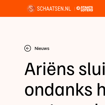
Nieuws
Nieuws
Ariëns slu
Kalender
Disciplines
ondanks h
Uitslagen