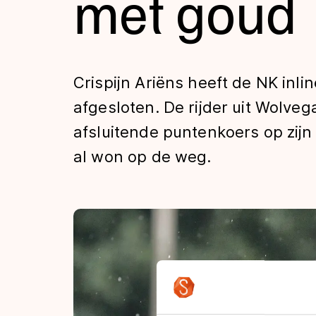
met goud
Tijden & historie
De weg op
Crispijn Ariëns heeft de NK inl
afgesloten. De rijder uit Wolve
Schaatsfans
afsluitende puntenkoers op zijn 
al won op de weg.
Olympische Spe