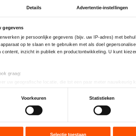
Details
Advertentie-instellingen
w gegevens
erwerken je persoonlijke gegevens (bijv. uw IP-adres) met behul
apparaat op te slaan en te gebruiken met als doel gepersonalise
 content, inzicht in publiek en productontwikkeling. U kunt kiez
 ook graag:
er uw geografische locatie, die tot een paar meter nauwkeurig k
n door het actief te scannen op specifieke eigenschappen (fingerp
onlijke gegevens worden verwerkt en stel uw voorkeuren in he
Voorkeuren
Statistieken
jzigen of intrekken in de Cookieverklaring.
ent en advertenties te personaliseren, socialmediafuncties te 
tie over uw gebruik van onze site met onze partners voor social
bineren met andere gegevens die u aan hen heeft verstrekt of d
Selectie toestaan