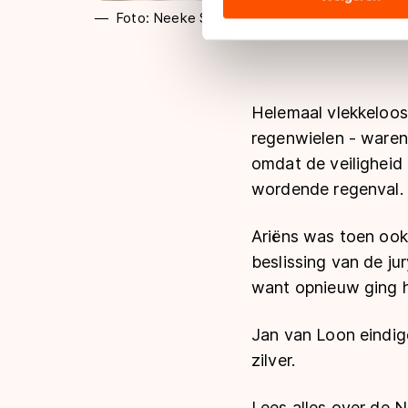
hun services. Sommige partn
Foto: Neeke Smit
adequaat beschermingsniveau
Meer informatie vindt u in o
Helemaal vlekkeloos 
regenwielen - waren 
omdat de veiligheid
wordende regenval.
Ariëns was toen ook
beslissing van de ju
want opnieuw ging hi
Jan van Loon eindigd
zilver.
Lees alles over de 