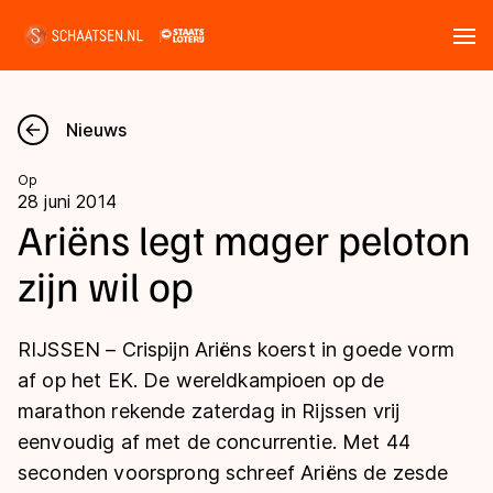
Tickets
Zoeken
Nieuws
Nieuws
Op
28 juni 2014
Kalender
Ariëns legt mager peloton
zijn wil op
Disciplines
Marathon
Uitslagen
RIJSSEN – Crispijn Ariëns koerst in goede vorm
Langebaan
af op het EK. De wereldkampioen op de
Langebaan
marathon rekende zaterdag in Rijssen vrij
Shorttrack
Tijden & historie
eenvoudig af met de concurrentie. Met 44
Shorttrack
Inlineskaten
seconden voorsprong schreef Ariëns de zesde
Ranglijsten Langebaan
Marathon
Kunstschaatsen