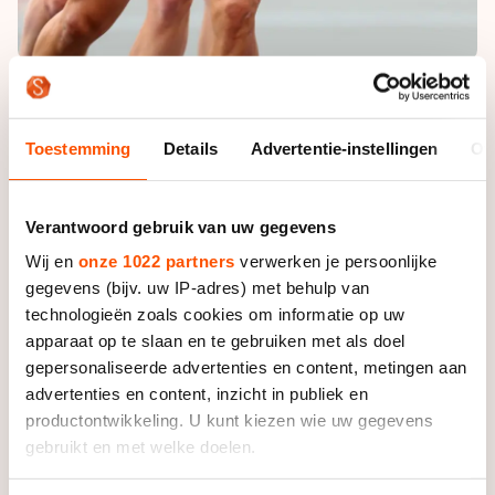
Ariëns reed met nog enkele omlopen van 1700 meter
te gaan weg bij de junioren Jordy Harink en Jan
Toestemming
Details
Advertentie-instellingen
Ov
Korenberg, die tweede en derde werden. Met hen
vormde hij een kopgroep. De 19-jarige Harink en de 18-
Verantwoord gebruik van uw gegevens
jarige Korenberg rijden straks hun EK bij de junioren.
Wij en
onze 1022 partners
verwerken je persoonlijke
"Jammer dat ik met twee ploegmaten zat," zei
gegevens (bijv. uw IP-adres) met behulp van
Korenberg over Ariëns en Harink. "Ik had liever met zijn
technologieën zoals cookies om informatie op uw
drieën bij elkaar willen blijven. Jordy ging op het laatst
apparaat op te slaan en te gebruiken met als doel
niet meer zo hard, maar hij kon nog wel sprinten."
gepersonaliseerde advertenties en content, metingen aan
Harink: "Dat kan ik altijd nog wel. Lang hard rijden is
advertenties en content, inzicht in publiek en
zwaar voor mij. Alle credits aan Jan, hij heeft hard
productontwikkeling. U kunt kiezen wie uw gegevens
gebruikt en met welke doelen.
doorgereden."