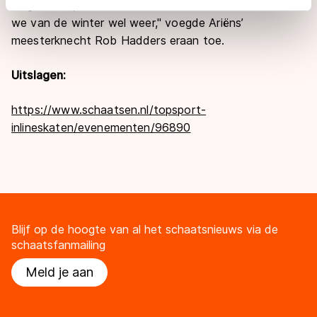
wegwedstrijden in Nederland won.
"
Schaatsen doen
adequaat beschermingsniveau geldt volgens de GDPR.
we van de winter wel weer,
"
voegde Ariëns’
Door op ‘Toestaan’ te klikken, stemt u in met deze
meesterknecht Rob Hadders eraan toe.
overdracht. Meer informatie vindt u in ons
cookiebeleid
.
Uitslagen:
https://www.schaatsen.nl/topsport-
inlineskaten/evenementen/96890
Blijf op de hoogte van al het schaatsnieuws via de
schaatsfanmailing
Meld je aan