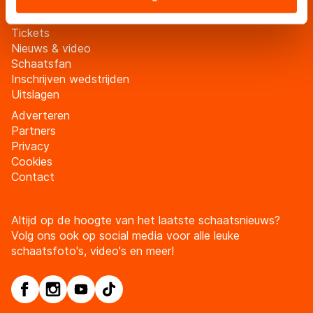
landen buiten de EU, zoals de VS, waar mogelijk geen
adequaat beschermingsniveau geldt volgens de GDPR.
Tickets
Door op ‘Toestaan’ te klikken, stemt u in met deze
Nieuws & video
overdracht. Meer informatie vindt u in ons
cookiebeleid
.
Schaatsfan
Inschrijven wedstrijden
Uitslagen
Adverteren
Partners
Privacy
Cookies
Contact
Altijd op de hoogte van het laatste schaatsnieuws?
Volg ons ook op social media voor alle leuke
schaatsfoto's, video's en meer!