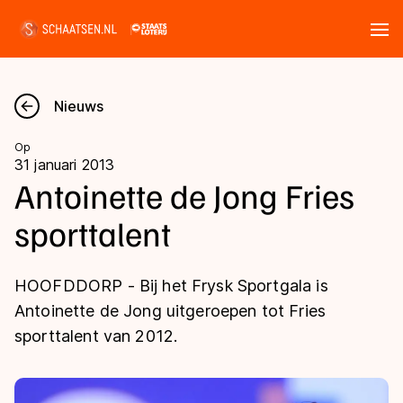
Tickets
Zoeken
Nieuws
Nieuws
Op
31 januari 2013
Kalender
Antoinette de Jong Fries
sporttalent
Disciplines
Marathon
Uitslagen
HOOFDDORP - Bij het Frysk Sportgala is
Langebaan
Antoinette de Jong uitgeroepen tot Fries
Langebaan
sporttalent van 2012.
Shorttrack
Tijden & historie
Shorttrack
Inlineskaten
Ranglijsten Langebaan
Marathon
Kunstschaatsen