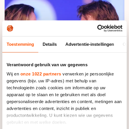
De weg op
Persoonlijke records & tijden
Inlineskaten
Schoonrijden
Inschrijven wedstrijden
Historie & statistiek
Schaatsfans
Kunstschaatsen
Natuurijs
Algemene Nederlandse Schaatstijd
Alles voor jou als schaatsfan
Deze zomer de weg op
Olympische Spelen
Evenementen
Toestemming
Details
Advertentie-instellingen
Ov
Waar kan ik schaatsen en skaten?
Olympische Spelen
Tickets
Medaille overzicht
Livestreams
Verantwoord gebruik van uw gegevens
Medaillespiegel
Wij en
onze 1022 partners
verwerken je persoonlijke
Word schaatsfan!
gegevens (bijv. uw IP-adres) met behulp van
Olympische uitslagen
Winacties
technologieën zoals cookies om informatie op uw
Van Jong tot Goud verhalen
apparaat op te slaan en te gebruiken met als doel
gepersonaliseerde advertenties en content, metingen aan
advertenties en content, inzicht in publiek en
productontwikkeling. U kunt kiezen wie uw gegevens
gebruikt en met welke doelen.
De Jong was niet de enige schaatser die bij het