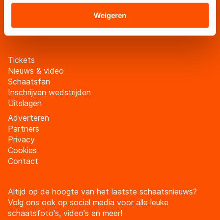
verstrekt of die zij hebben verzameld via hun services.
schaatsfanmailing
Sommige partners kunnen gegevens doorgeven aan
Weigeren
Meld je aan
landen buiten de EU, zoals de VS, waar mogelijk geen
adequaat beschermingsniveau geldt volgens de GDPR.
Door op ‘Toestaan’ te klikken, stemt u in met deze
Tickets
overdracht. Meer informatie vindt u in ons
cookiebeleid
.
Nieuws & video
Schaatsfan
Inschrijven wedstrijden
Uitslagen
Adverteren
Partners
Privacy
Cookies
Contact
Altijd op de hoogte van het laatste schaatsnieuws?
Volg ons ook op social media voor alle leuke
schaatsfoto's, video's en meer!