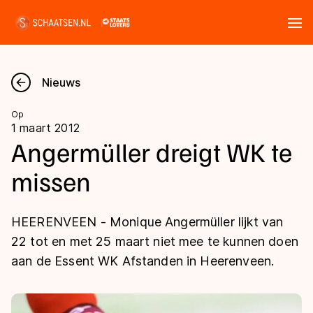
Tickets
Zoeken
Nieuws
Nieuws
Op
1 maart 2012
Kalender
Angermüller dreigt WK te
missen
Disciplines
Marathon
Uitslagen
HEERENVEEN - Monique Angermüller lijkt van
Langebaan
22 tot en met 25 maart niet mee te kunnen doen
Langebaan
aan de Essent WK Afstanden in Heerenveen.
Shorttrack
Tijden & historie
Shorttrack
Inlineskaten
Ranglijsten Langebaan
Marathon
Kunstschaatsen