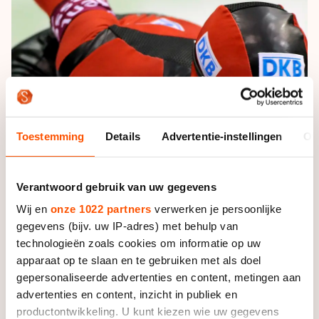
De weg op
Persoonlijke records & tijden
Inlineskaten
Schoonrijden
Inschrijven wedstrijden
Historie & statistiek
Schaatsfans
Kunstschaatsen
Natuurijs
Algemene Nederlandse Schaatstijd
Alles voor jou als schaatsfan
Deze zomer de weg op
Olympische Spelen
Evenementen
Waar kan ik schaatsen en skaten?
Olympische Spelen
Tickets
Toestemming
Details
Advertentie-instellingen
Ov
Medaille overzicht
Livestreams
Medaillespiegel
Word schaatsfan!
Verantwoord gebruik van uw gegevens
Olympische uitslagen
Wij en
onze 1022 partners
verwerken je persoonlijke
Winacties
gegevens (bijv. uw IP-adres) met behulp van
Van Jong tot Goud verhalen
technologieën zoals cookies om informatie op uw
apparaat op te slaan en te gebruiken met als doel
gepersonaliseerde advertenties en content, metingen aan
advertenties en content, inzicht in publiek en
productontwikkeling. U kunt kiezen wie uw gegevens