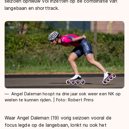
De weg op
seizoen opnieuw vol inzetten op de combinatie van
Persoonlijke records & tijden
Inlineskaten
langebaan en shorttrack.
Schoonrijden
Inschrijven wedstrijden
Historie & statistiek
Schaatsfans
Kunstschaatsen
Natuurijs
Algemene Nederlandse Schaatstijd
Alles voor jou als schaatsfan
Deze zomer de weg op
Olympische Spelen
Evenementen
Waar kan ik schaatsen en skaten?
Olympische Spelen
Tickets
Medaille overzicht
Livestreams
Medaillespiegel
Word schaatsfan!
Olympische uitslagen
Winacties
Van Jong tot Goud verhalen
Angel Daleman hoopt na drie jaar ook weer een NK op
wielen te kunnen rijden. | Foto: Robert Prins
Waar Angel Daleman (19) vorig seizoen vooral de
focus legde op de langebaan, lonkt nu ook het