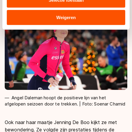
Selectie toestaan
combineren met andere gegevens die u aan hen heeft
verstrekt of die zij hebben verzameld via hun services.
Sommige partners kunnen gegevens doorgeven aan
Weigeren
landen buiten de EU, zoals de VS, waar mogelijk geen
adequaat beschermingsniveau geldt volgens de GDPR.
Door op ‘Toestaan’ te klikken, stemt u in met deze
overdracht. Meer informatie vindt u in ons
cookiebeleid
.
Angel Daleman hoopt de positieve lijn van het
afgelopen seizoen door te trekken. | Foto: Soenar Chamid
Ook naar haar maatje Jenning De Boo kijkt ze met
bewondering. Ze volgde zijn prestaties tijdens de