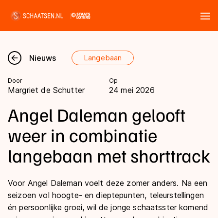
Tickets
Zoeken
Nieuws
Langebaan
Nieuws
Door
Op
Margriet de Schutter
24 mei 2026
Kalender
Angel Daleman gelooft
Disciplines
weer in combinatie
Marathon
langebaan met shorttrack
Uitslagen
Langebaan
Langebaan
Shorttrack
Voor Angel Daleman voelt deze zomer anders. Na een
Tijden & historie
seizoen vol hoogte- en dieptepunten, teleurstellingen
Shorttrack
Inlineskaten
én persoonlijke groei, wil de jonge schaatsster komend
Ranglijsten Langebaan
Marathon
Kunstschaatsen