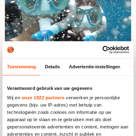
Toestemming
Details
Advertentie-instellingen
Ov
Op Bonaire kon Daleman letterlijk met vriend Beau
Snellink even uitblazen. | Foto: Eigen foto
Verantwoord gebruik van uw gegevens
Wij en
onze 1022 partners
verwerken je persoonlijke
gegevens (bijv. uw IP-adres) met behulp van
Tijdens het EK langebaan ging het opnieuw mis met
technologieën zoals cookies om informatie op uw
een valpartij, maar daarna begon volgens Daleman
apparaat op te slaan en te gebruiken met als doel
juist de opbouw richting haar beste vorm. Ze
gepersonaliseerde advertenties en content, metingen aan
analyseerde haar fouten, werkte aan ontspanning en
advertenties en content, inzicht in publiek en
vond haar vertrouwen terug. “Ik denk dat ik mezelf