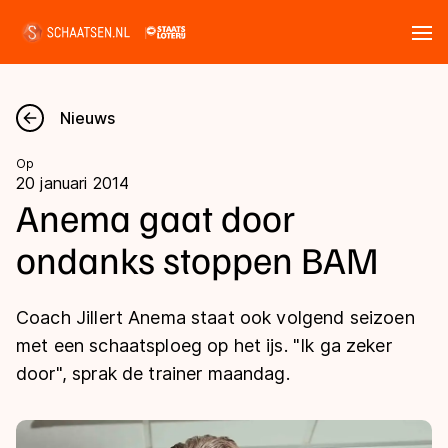
Tickets
Zoeken
Nieuws
Nieuws
Op
20 januari 2014
Kalender
Anema gaat door
ondanks stoppen BAM
Disciplines
Marathon
Uitslagen
Coach Jillert Anema staat ook volgend seizoen
Langebaan
met een schaatsploeg op het ijs. "Ik ga zeker
Langebaan
door", sprak de trainer maandag.
Shorttrack
Tijden & historie
Shorttrack
Inlineskaten
Ranglijsten Langebaan
Marathon
Kunstschaatsen