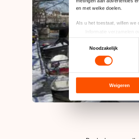
metingen aan advertenties en
en met welke doelen.
Als u het toestaat, willen we
Informatie verzamelen ov
Uw apparaat identificere
Toestemmingsselectie
Lees meer over hoe uw perso
Noodzakelijk
toestemming op elk moment wi
We gebruiken cookies om cont
analyseren. We delen informa
analyse. Zij kunnen deze com
Weigeren
hun services. Sommige partn
adequaat beschermingsniveau
Meer informatie vindt u in o