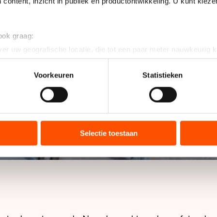
 content, inzicht in publiek en productontwikkeling. U kunt kiez
 ook graag:
er uw geografische locatie, die tot een paar meter nauwkeurig k
n door het actief te scannen op specifieke eigenschappen (fingerp
onlijke gegevens worden verwerkt en stel uw voorkeuren in he
Voorkeuren
Statistieken
jzigen of intrekken in de Cookieverklaring.
ent en advertenties te personaliseren, socialmediafuncties te 
tie over uw gebruik van onze site met onze partners voor social
bineren met andere gegevens die u aan hen heeft verstrekt of d
Selectie toestaan
ers kunnen gegevens doorgeven aan landen buiten de EU, zoal
 geldt volgens de GDPR. Door op ‘Toestaan’ te klikken, stemt u
ns
cookiebeleid
.