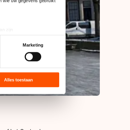
en wie uw gegevens gebruikt
an zijn
rinting)
t
detailgedeelte
in. U kunt uw
Marketing
bieden en websiteverkeer te
 media, advertenties en
ie zij hebben verzameld via
Alles toestaan
s de VS, waar mogelijk geen
 in met deze overdracht.