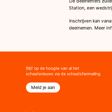
De deelnemers zulle
Station, een wedstri
Inschrijven kan van
deelnemen. Meer info
Blijf op de hoogte van al het
schaatsnieuws via de schaatsfanmailing
Meld je aan