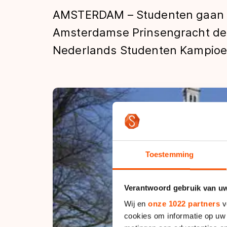
Tijden & historie
AMSTERDAM – Studenten gaan op
Amsterdamse Prinsengracht de s
Nederlands Studenten Kampioe
De weg op
Schaatsfans
Olympische Spe
Toestemming
Verantwoord gebruik van u
Wij en
onze 1022 partners
v
cookies om informatie op uw 