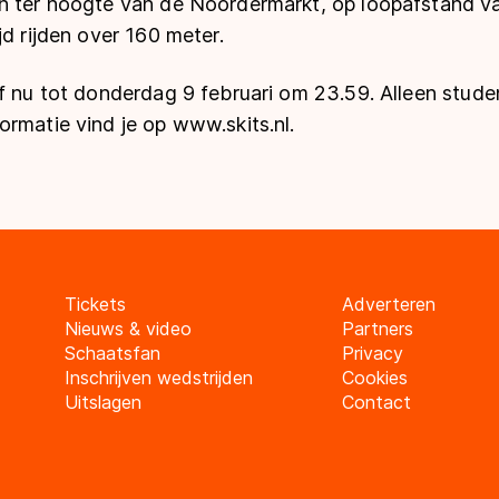
n ter hoogte van de Noordermarkt, op loopafstand va
jd rijden over 160 meter.
af nu tot donderdag 9 februari om 23.59. Alleen stu
rmatie vind je op www.skits.nl.
Tickets
Adverteren
Nieuws & video
Partners
Schaatsfan
Privacy
Inschrijven wedstrijden
Cookies
Uitslagen
Contact