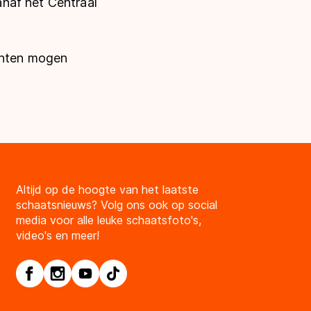
naf het Centraal
denten mogen
Altijd op de hoogte van het laatste
schaatsnieuws? Volg ons ook op social
media voor alle leuke schaatsfoto's,
video's en meer!