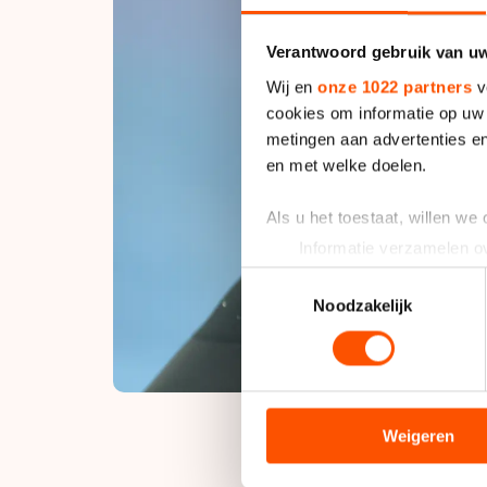
Verantwoord gebruik van u
Wij en
onze 1022 partners
v
cookies om informatie op uw 
metingen aan advertenties en
en met welke doelen.
Als u het toestaat, willen we
Informatie verzamelen ov
Uw apparaat identificere
Toestemmingsselectie
Lees meer over hoe uw perso
Noodzakelijk
toestemming op elk moment wi
We gebruiken cookies om cont
analyseren. We delen informa
analyse. Zij kunnen deze com
Weigeren
hun services. Sommige partn
adequaat beschermingsniveau