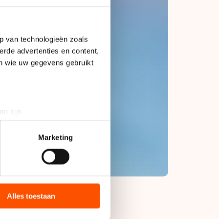
p van technologieën zoals
erde advertenties en content,
en wie uw gegevens gebruikt
an zijn
rinting)
t
detailgedeelte
in. U kunt uw
Marketing
bieden en websiteverkeer te
 media, advertenties en
ie zij hebben verzameld via
Alles toestaan
s de VS, waar mogelijk geen
 in met deze overdracht.