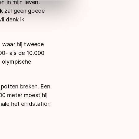
n in mijn leven.
ik zal geen goede
il denk ik
, waar hij tweede
00- als de 10.000
e olympische
n potten breken. Een
00 meter moest hij
nale het eindstation