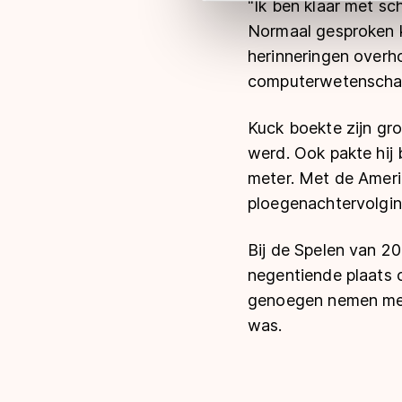
"Ik ben klaar met sc
Meer informatie vindt u in o
Normaal gesproken k
herinneringen overho
computerwetenscha
Kuck boekte zijn gro
werd. Ook pakte hij
meter. Met de Ameri
ploegenachtervolgin
Bij de Spelen van 20
negentiende plaats o
genoegen nemen met d
was.