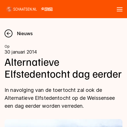
Tickets
Zoeken
Nieuws
Nieuws
Op
30 januari 2014
Kalender
Alternatieve
Elfstedentocht dag eerder
Disciplines
Marathon
Uitslagen
In navolging van de toertocht zal ook de
Langebaan
Alternatieve Elfstedentocht op de Weissensee
Langebaan
een dag eerder worden verreden.
Shorttrack
Tijden & historie
Shorttrack
Inlineskaten
Ranglijsten Langebaan
Marathon
Kunstschaatsen