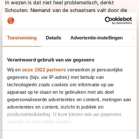
In wezen is dat niet heel problematisch, denkt
Schouten. Niemand van de schaatsers valt door die
zienswijze buiten de boot. “Onze beste allrounders zijn
vaak ook onze beste rijders op een aantal individuele
afstanden.”
Toestemming
Details
Advertentie-instellingen
Ov
Toch had de aandacht voor de WK Afstanden grote
invloed van de deelname van de Canadezen aan de
Verantwoord gebruik van uw gegevens
allroundkampioenschappen. “Denny Morrison mocht de
Wij en
onze 1022 partners
verwerken je persoonlijke
afgelopen vier jaar van mij helemaal niet meedoen”,
gegevens (bijv. uw IP-adres) met behulp van
vertelt Schouten. “Ik wilde niet dat hij voor de WK
technologieën zoals cookies om informatie op uw
Afstanden een tien kilometer zou rijden.”
apparaat op te slaan en te gebruiken met als doel
gepersonaliseerde advertenties en content, metingen aan
Met de nieuwe indeling van de kalender is die hindernis
advertenties en content, inzicht in publiek en
verdwenen en doet Morrison voor het eerst sinds
productontwikkeling. U kunt kiezen wie uw gegevens
2009 weer mee aan het mondiale
gebruikt en met welke doelen.
allroundkampioenschap. Maar nog steeds is het geen
hoofddoel van de rijder, die ook sinds 2009 geen
Als u het toestaat, willen we ook graag:
Toestemmingsselectie