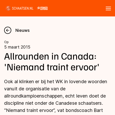
Tickets
Zoeken
Nieuws
Nieuws
Op
5 maart 2015
Kalender
Allrounden in Canada:
'Niemand traint ervoor'
Disciplines
Marathon
Uitslagen
Ook al klinken er bij het WK in lovende woorden
Langebaan
vanuit de organisatie van de
Langebaan
allroundkampioenschappen, echt leven doet de
Shorttrack
Tijden & historie
discipline niet onder de Canadese schaatsers.
Shorttrack
Inlineskaten
“Niemand traint ervoor”, vat bondscoach Bart
Ranglijsten Langebaan
Marathon
Kunstschaatsen