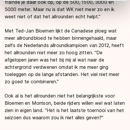
trainde je daar ook op, op de 500, 1500, 3000 en
adequaat beschermingsniveau geldt volgens de GDPR.
5000 meter. Maar nu is dat WK niet meer zo en ik
Door op ‘Toestaan’ te klikken, stemt u in met deze
overdracht. Meer informatie vindt u in ons
cookiebeleid
.
weet niet of dat het allrounden echt helpt.”
Met Ted-Jan Bloemen lijkt de Canadese ploeg wat
meer allroundbloed te hebben binnengehaald, maar
zelfs de Nederlands allroundkampioen van 2012, heeft
het allrounden niet meer zo hoog zitten. “De
afgelopen jaren was het bij mij al wat naar de
achtergrond verdwenen omdat ik me meer ging
toeleggen op de lange afstanden. Het viel niet meer
zo goed te combineren.”
Ook al is het allrounden niet het belangrijkste voor
Bloemen en Morrison, beide rijders willen wel wat laten
zien in eigen land. “Het is het laatste toernooi van het
seizoen dus waarom zou ik niet alles geven?”