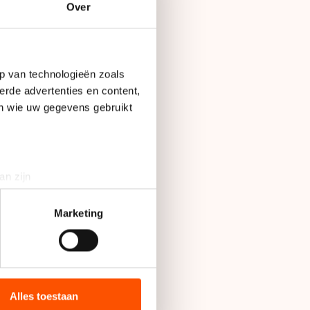
Over
p van technologieën zoals
erde advertenties en content,
Op
en wie uw gegevens gebruikt
1 december 2010
an zijn
n, dan kan in het
rinting)
t
detailgedeelte
in. U kunt uw
Marketing
 tegenstelling tot
bieden en websiteverkeer te
ldus Wesselius.
 media, advertenties en
’’
ie zij hebben verzameld via
Alles toestaan