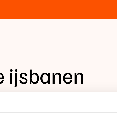
se ijsbanen
 open'