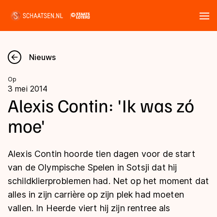
Tickets
Zoeken
Nieuws
Nieuws
Op
3 mei 2014
Kalender
Alexis Contin: 'Ik was zó
moe'
Disciplines
Marathon
Uitslagen
Alexis Contin hoorde tien dagen voor de start
Langebaan
van de Olympische Spelen in Sotsji dat hij
Langebaan
schildklierproblemen had. Net op het moment dat
Shorttrack
Tijden & historie
alles in zijn carrière op zijn plek had moeten
Shorttrack
Inlineskaten
vallen. In Heerde viert hij zijn rentree als
Ranglijsten Langebaan
Marathon
Kunstschaatsen