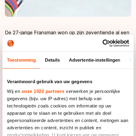
De 27-jarige Fransman won op zijn zeventiende al een
wereldtitel in het inline-skaten en herhaalde dat
kunstje meermaals. Het multitalent maakte de
overstap naar het langebaanschaatsen om de
Toestemming
Details
Advertentie-instellingen
Ov
Olympische Spelen mee te kunnen maken. In
Vancouver werd hij vierde op de tien kilometer, wat
smaakte naar meer. De voorbereiding op Sotsji verliep
Verantwoord gebruik van uw gegevens
beter dan ooit, tot hij tien dagen voor de start van de
Wij en
onze 1022 partners
verwerken je persoonlijke
Spelen van de dokter hoorde dat starten uitgesloten
gegevens (bijv. uw IP-adres) met behulp van
was.
technologieën zoals cookies om informatie op uw
apparaat op te slaan en te gebruiken met als doel
"
Ik ben daar echt kapot van geweest
"
, zegt hij terwijl
gepersonaliseerde advertenties en content, metingen aan
hij zich opwarmt voor de 10.000 meter puntenkoers
advertenties en content, inzicht in publiek en
die op het punt staat te beginnen in
productontwikkeling. U kunt kiezen wie uw gegevens