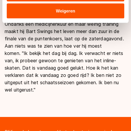
hersteld ben. Zo voelt het ook. Ik ben pas net weer
verstrekt of die zij hebben verzameld via hun services.
wat begonnen met trainen.
"
Sommige partners kunnen gegevens doorgeven aan
Weigeren
landen buiten de EU, zoals de VS, waar mogelijk geen
Ondanks een medicijnenkuur en maar weinig training
adequaat beschermingsniveau geldt volgens de GDPR.
maakt hij Bart Swings het leven meer dan zuur in de
Door op ‘Toestaan’ te klikken, stemt u in met deze
finale van de puntenkoers, laat op de zaterdagavond.
overdracht. Meer informatie vindt u in ons
cookiebeleid
.
Aan niets was te zien van hoe ver hij moest
komen.
"
Ik bekijk het dag bij dag. Ik verwacht er niets
van, ik probeer gewoon te genieten van het inline-
skaten. Dat is vandaag goed gelukt. Hoe ik het kan
verklaren dat ik vandaag zo goed rijd? Ik ben niet zo
uitgeput uit het schaatsseizoen gekomen. Ik ben nu
wel uitgerust.
"