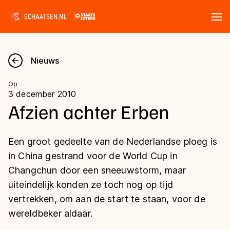
Tickets
Zoeken
Nieuws
Nieuws
Op
3 december 2010
Kalender
Afzien achter Erben
Disciplines
Een groot gedeelte van de Nederlandse ploeg is
Marathon
in China gestrand voor de World Cup in
Uitslagen
Changchun door een sneeuwstorm, maar
Langebaan
uiteindelijk konden ze toch nog op tijd
Langebaan
Shorttrack
Tijden & historie
vertrekken, om aan de start te staan, voor de
Shorttrack
Inlineskaten
wereldbeker aldaar.
Ranglijsten Langebaan
Marathon
Kunstschaatsen