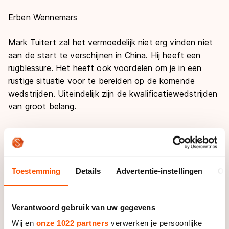
Erben Wennemars
Mark Tuitert zal het vermoedelijk niet erg vinden niet
aan de start te verschijnen in China. Hij heeft een
rugblessure. Het heeft ook voordelen om je in een
rustige situatie voor te bereiden op de komende
wedstrijden. Uiteindelijk zijn de kwalificatiewedstrijden
van groot belang.
World Cup-wedstrijden zijn leuk en belangrijk voor de
internationale competitie maar als je jezelf niet plaatst
voor de WK sprint, in zijn geval, is dat wel een domper
op je seizoen. Van veel reizen ga je zeker niet beter
Toestemming
Details
Advertentie-instellingen
Ov
worden. En met een rugblessure wil je ook zeker niet
22 uur in een vliegtuig zitten. Dit is toch een voordeel
Verantwoord gebruik van uw gegevens
voor de lange-afstandsrijders. Die hoeven in ieder
geval veel minder te reizen dan de sprinters en blijven
Wij en
onze 1022 partners
verwerken je persoonlijke