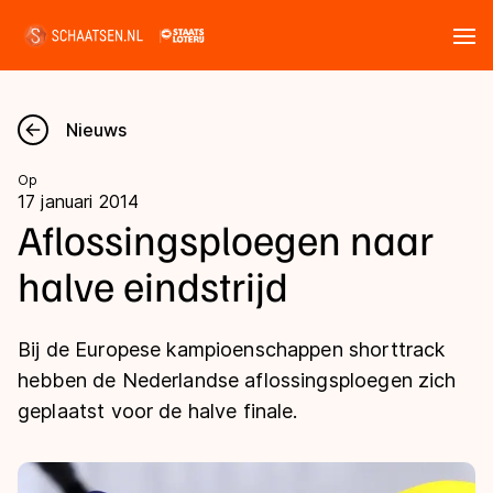
Tickets
Zoeken
Nieuws
Nieuws
Op
17 januari 2014
Kalender
Aflossingsploegen naar
halve eindstrijd
Disciplines
Marathon
Uitslagen
Bij de Europese kampioenschappen shorttrack
Langebaan
hebben de Nederlandse aflossingsploegen zich
Langebaan
geplaatst voor de halve finale.
Shorttrack
Tijden & historie
Shorttrack
Inlineskaten
Ranglijsten Langebaan
Marathon
Kunstschaatsen