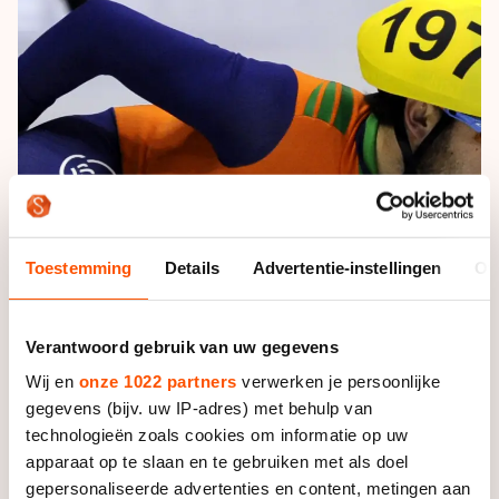
De weg op
Persoonlijke records & tijden
Inlineskaten
Schoonrijden
Inschrijven wedstrijden
Historie & statistiek
Schaatsfans
Kunstschaatsen
Natuurijs
Algemene Nederlandse Schaatstijd
Alles voor jou als schaatsfan
Deze zomer de weg op
Olympische Spelen
Evenementen
Waar kan ik schaatsen en skaten?
Olympische Spelen
Tickets
Medaille overzicht
Livestreams
Toestemming
Details
Advertentie-instellingen
Ov
Medaillespiegel
Word schaatsfan!
Olympische uitslagen
Winacties
Verantwoord gebruik van uw gegevens
Van Jong tot Goud verhalen
Wij en
onze 1022 partners
verwerken je persoonlijke
gegevens (bijv. uw IP-adres) met behulp van
technologieën zoals cookies om informatie op uw
apparaat op te slaan en te gebruiken met als doel
gepersonaliseerde advertenties en content, metingen aan
Zowel de dames als de heren slaagden erin om door