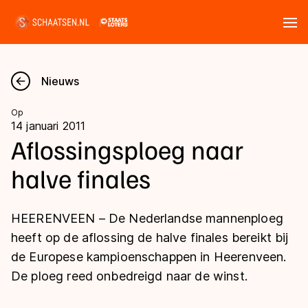
Tickets
Zoeken
Nieuws
Nieuws
Op
14 januari 2011
Kalender
Aflossingsploeg naar
halve finales
Disciplines
Marathon
Uitslagen
HEERENVEEN – De Nederlandse mannenploeg
Langebaan
heeft op de aflossing de halve finales bereikt bij
Langebaan
de Europese kampioenschappen in Heerenveen.
Shorttrack
Tijden & historie
De ploeg reed onbedreigd naar de winst.
Shorttrack
Inlineskaten
Ranglijsten Langebaan
Marathon
Kunstschaatsen