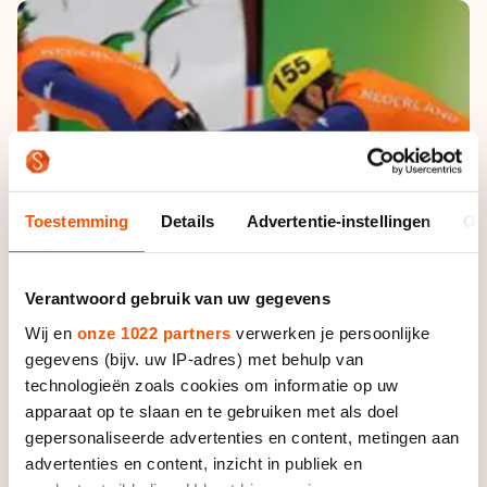
De weg op
Persoonlijke records & tijden
Inlineskaten
Schoonrijden
Inschrijven wedstrijden
Historie & statistiek
Schaatsfans
Kunstschaatsen
Natuurijs
Algemene Nederlandse Schaatstijd
Alles voor jou als schaatsfan
Deze zomer de weg op
Olympische Spelen
Evenementen
Waar kan ik schaatsen en skaten?
Olympische Spelen
Tickets
Toestemming
Details
Advertentie-instellingen
Ov
Medaille overzicht
Livestreams
Medaillespiegel
Word schaatsfan!
Verantwoord gebruik van uw gegevens
Olympische uitslagen
Winacties
Wij en
onze 1022 partners
verwerken je persoonlijke
Van Jong tot Goud verhalen
gegevens (bijv. uw IP-adres) met behulp van
technologieën zoals cookies om informatie op uw
apparaat op te slaan en te gebruiken met als doel
gepersonaliseerde advertenties en content, metingen aan
advertenties en content, inzicht in publiek en