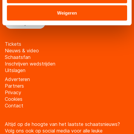
Blijf op de hoogte van al het schaatsnieuws via de
verstrekt of die zij hebben verzameld via hun services.
schaatsfanmailing
Sommige partners kunnen gegevens doorgeven aan
Weigeren
landen buiten de EU, zoals de VS, waar mogelijk geen
Meld je aan
adequaat beschermingsniveau geldt volgens de GDPR.
Door op ‘Toestaan’ te klikken, stemt u in met deze
overdracht. Meer informatie vindt u in ons
cookiebeleid
.
Tickets
Nieuws & video
Schaatsfan
Inschrijven wedstrijden
Uitslagen
Adverteren
Partners
Privacy
Cookies
Contact
Altijd op de hoogte van het laatste schaatsnieuws?
Volg ons ook op social media voor alle leuke