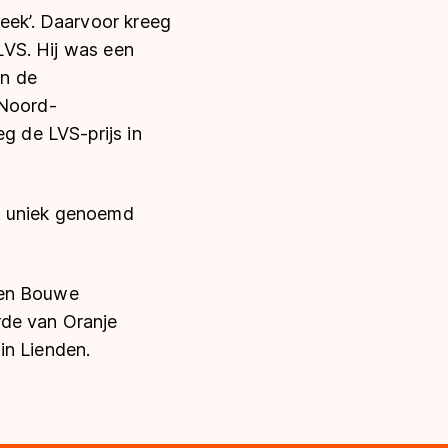
reek’. Daarvoor kreeg
 LVS. Hij was een
en de
 Noord-
g de LVS-prijs in
an uniek genoemd
 en
Bouwe
rde van Oranje
in Lienden.