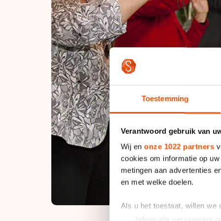
Toestemming
Verantwoord gebruik van u
Wij en
onze 1022 partners
v
cookies om informatie op uw 
metingen aan advertenties en
en met welke doelen.
Als u het toestaat, willen we
Informatie verzamelen ov