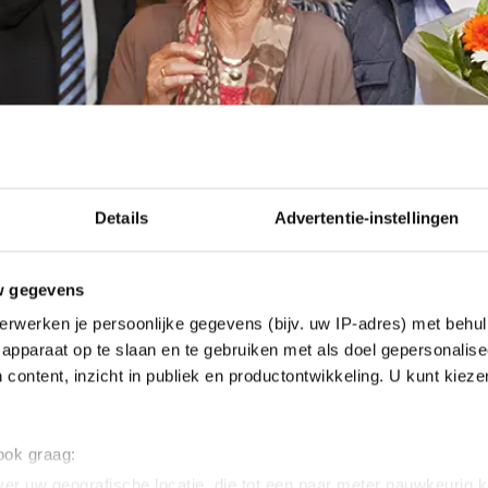
Details
Advertentie-instellingen
w gegevens
erwerken je persoonlijke gegevens (bijv. uw IP-adres) met behul
apparaat op te slaan en te gebruiken met als doel gepersonalise
 content, inzicht in publiek en productontwikkeling. U kunt kiez
 ook graag:
er uw geografische locatie, die tot een paar meter nauwkeurig k