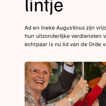
lintje
Tijden & historie
De weg op
Ad en Ineke Augustinus zijn vri
hun uitzonderlijke verdiensten 
Schaatsfans
echtpaar is nu lid van de Orde 
Olympische Spe