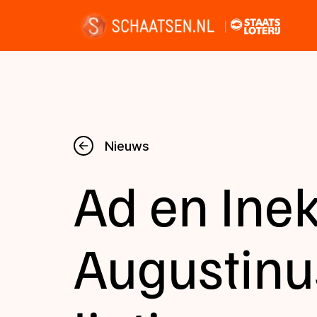
Nieuws
Nieuws
Ad en Ine
Kalender
Disciplines
Augustinu
Uitslagen