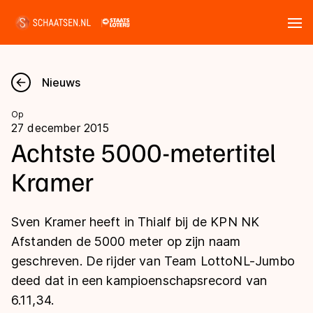
Tickets
Zoeken
Nieuws
Nieuws
Op
27 december 2015
Kalender
Achtste 5000-metertitel
Kramer
Disciplines
Marathon
Uitslagen
Sven Kramer heeft in Thialf bij de KPN NK
Langebaan
Afstanden de 5000 meter op zijn naam
Langebaan
geschreven. De rijder van Team LottoNL-Jumbo
Shorttrack
Tijden & historie
deed dat in een kampioenschapsrecord van
Shorttrack
Inlineskaten
6.11,34.
Ranglijsten Langebaan
Marathon
Kunstschaatsen