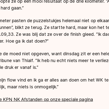
oopte ze op een mooi resultaat op de drie kilometer. “A
 hard gaan.”
meter pasten de puzzelstukjes helemaal niet op elkaar
nnen”, blikt ze terug. Ze startte hard, maar kon het
4.09,33. Ze was blij dat ze over de finish gleed. “Ik d
er. Hoe ga ik dat doen?”
e de moed niet opgeven, want dinsdag zit er een hele
ribune van Thialf. “Ik heb nu echt niets meer te verlie
de druk er vanaf is.”
mijn flow vind en ik ga er alles aan doen om het WK te
jk, maar niets is onmogelijk.”
de KPN NK Afstanden op onze speciale pagina