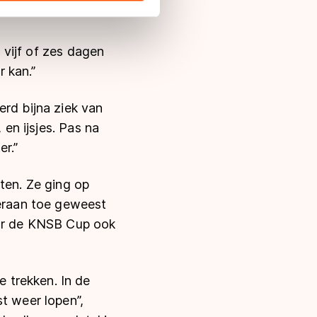
 in met deze overdracht.
l vijf of zes dagen
r kan.”
erd bijna ziek van
 en ijsjes. Pas na
r.”
ten. Ze ging op
 eraan toe geweest
oor de KNSB Cup ook
 trekken. In de
t weer lopen”,