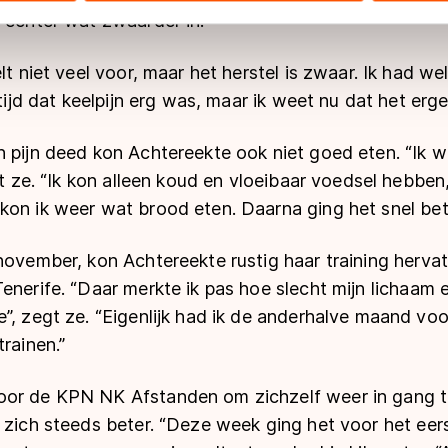
 echter wat zwaarder in.
 geldt volgens de GDPR. Door op ‘Toestaan’ te klikken, stemt u
ns
cookiebeleid
.
lt niet veel voor, maar het herstel is zwaar. Ik had we
ltijd dat keelpijn erg was, maar ik weet nu dat het erge
 pijn deed kon Achtereekte ook niet goed eten. “Ik w
lt ze. “Ik kon alleen koud en vloeibaar voedsel hebben,
kon ik weer wat brood eten. Daarna ging het snel bete
november, kon Achtereekte rustig haar training hervat
enerife. “Daar merkte ik pas hoe slecht mijn lichaam
e”, zegt ze. “Eigenlijk had ik de anderhalve maand v
rainen.”
or de KPN NK Afstanden om zichzelf weer in gang te
 zich steeds beter. “Deze week ging het voor het eers