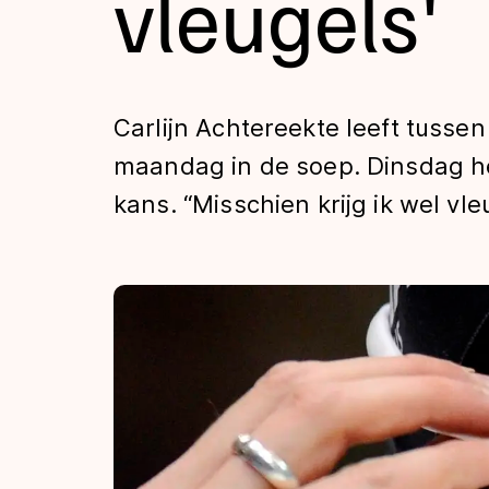
vleugels'
Tijden & historie
De weg op
Carlijn Achtereekte leeft tusse
maandag in de soep. Dinsdag hee
Schaatsfans
kans. “Misschien krijg ik wel vle
Olympische Spe