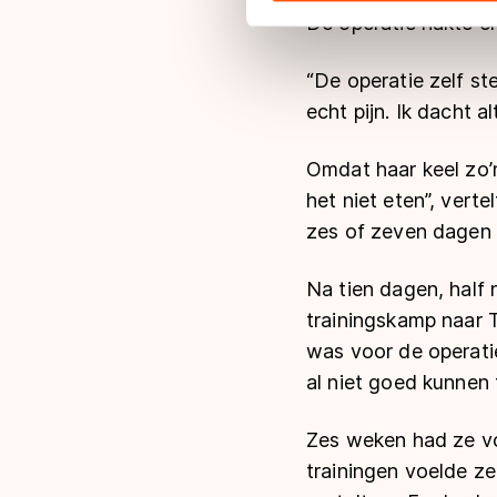
De operatie hakte er
adequaat beschermingsniveau
Meer informatie vindt u in o
“De operatie zelf ste
echt pijn. Ik dacht a
Omdat haar keel zo’n
het niet eten”, verte
zes of zeven dagen 
Na tien dagen, half 
trainingskamp naar T
was voor de operati
al niet goed kunnen t
Zes weken had ze vo
trainingen voelde ze