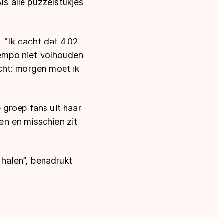
ls alle puzzelstukjes
. “Ik dacht dat 4.02
 tempo niet volhouden
acht: morgen moet ik
 groep fans uit haar
zen en misschien zit
 halen”, benadrukt