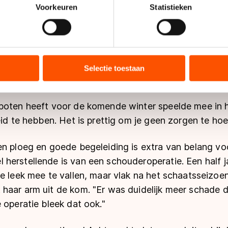
onlijke gegevens worden verwerkt en stel uw voorkeuren in he
Voorkeuren
Statistieken
jzigen of intrekken in de Cookieverklaring.
wam Achtereekte uit voor Project 2018, het team van
ent en advertenties te personaliseren, socialmediafuncties te 
zit nog altijd zonder hoofdsponsor. "Dat komt waarsch
tie over uw gebruik van onze site met onze partners voor social
ige rijdster. "Maar je weet het nooit helemaal zeker. Bi
bineren met andere gegevens die u aan hen heeft verstrekt of d
Selectie toestaan
ers kunnen gegevens doorgeven aan landen buiten de EU, zoal
 geldt volgens de GDPR. Door op ‘Toestaan’ te klikken, stemt u
ns
cookiebeleid
.
poten heeft voor de komende winter speelde mee in ha
eid te hebben. Het is prettig om je geen zorgen te ho
en ploeg en goede begeleiding is extra van belang vo
herstellende is van een schouderoperatie. Een half 
de leek mee te vallen, maar vlak na het schaatsseizo
haar arm uit de kom. "Er was duidelijk meer schade d
 operatie bleek dat ook."