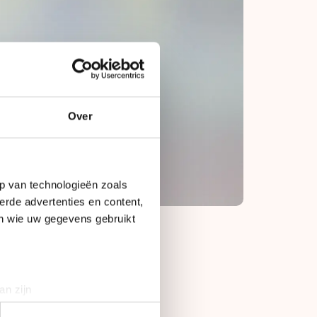
Over
p van technologieën zoals
erde advertenties en content,
en wie uw gegevens gebruikt
rek", vertelt
an zijn
ster heeft daarna de
rinting)
Dat geeft mij heel