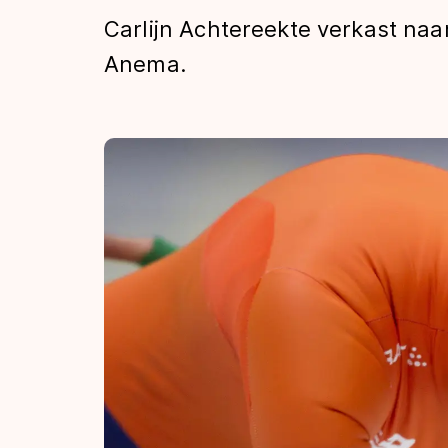
Tijden & historie
Carlijn Achtereekte verkast naar
Anema.
De weg op
Schaatsfans
Olympische Spe