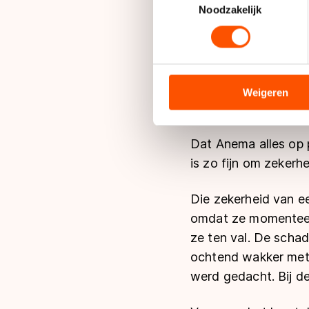
Lees meer over hoe uw perso
Noodzakelijk
veel vertrouwen."
toestemming op elk moment wi
Afgelopen seizoen k
We gebruiken cookies om cont
Wit, maar die ploeg 
analyseren. We delen informa
goed", zegt de 24-jar
analyse. Zij kunnen deze com
Weigeren
rond."
hun services. Sommige partn
adequaat beschermingsniveau
Meer informatie vindt u in o
Dat Anema alles op 
is zo fijn om zekerh
Die zekerheid van e
omdat ze momenteel 
ze ten val. De scha
ochtend wakker met 
werd gedacht. Bij de