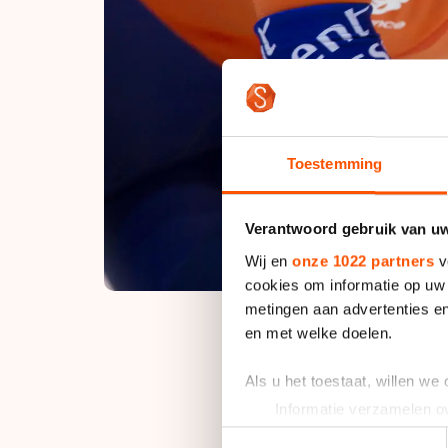
Toestemming
Verantwoord gebruik van u
Wij en
onze 1022 partners
v
cookies om informatie op uw 
metingen aan advertenties en
en met welke doelen.
Als u het toestaat, willen we
"Jillert belde me ze
Informatie verzamelen ov
Achtereekte. "En da
Uw apparaat identificere
Toestemmingsselectie
keus gemaakt voor An