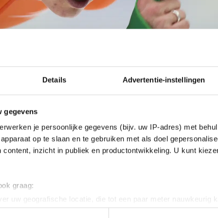
Details
Advertentie-instellingen
w gegevens
erwerken je persoonlijke gegevens (bijv. uw IP-adres) met behul
apparaat op te slaan en te gebruiken met als doel gepersonalise
 content, inzicht in publiek en productontwikkeling. U kunt kiez
 ook graag:
lf op met de vraag of ik geïnteresseerd was in een gesp
er uw geografische locatie, die tot een paar meter nauwkeurig k
t was ik wel." Meerdere gesprekken volgden en de rijd
n door het actief te scannen op specifieke eigenschappen (fingerp
ema. "Hij weet wat hij wil en waar hij mee bezig is. 