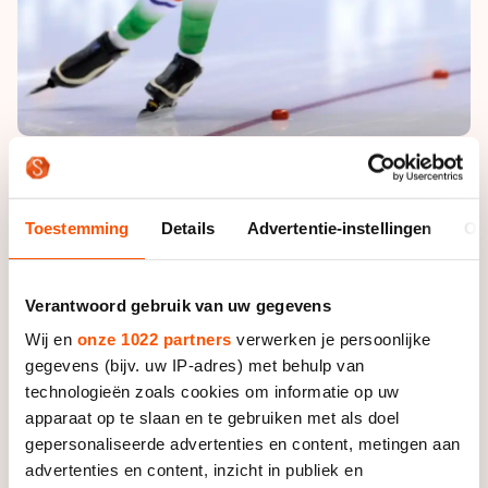
Foto: Sander Chamid
Wijfje won op de schaatsmijl in een tijd van 1.58,83.
Toestemming
Details
Advertentie-instellingen
Ov
Esmee Visser, Boogaard, Loes Adegeest en Aveline
Hylkema moesten genoegen nemen met de
respectievelijke vijfde, zesde, zevende en negende
Verantwoord gebruik van uw gegevens
plaats. De 3000 meter ging in 4.12,74 naar Wijfje. De
Wij en
onze 1022 partners
verwerken je persoonlijke
andere Nederlandse rijdsters kwamen daar niet in
gegevens (bijv. uw IP-adres) met behulp van
actie.
technologieën zoals cookies om informatie op uw
apparaat op te slaan en te gebruiken met als doel
Boogaard pakte het goud op de 1000 meter in 1.20,20.
gepersonaliseerde advertenties en content, metingen aan
Hylkema belandde net naast het podium, terwijl
advertenties en content, inzicht in publiek en