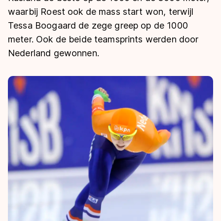
De weg op
Persoonlijke records & tijden
waarbij Roest ook de mass start won, terwijl
Inlineskaten
Schoonrijden
Inschrijven wedstrijden
Tessa Boogaard de zege greep op de 1000
Historie & statistiek
Schaatsfans
Kunstschaatsen
Natuurijs
meter. Ook de beide teamsprints werden door
Algemene Nederlandse Schaatstijd
Nederland gewonnen.
Alles voor jou als schaatsfan
Deze zomer de weg op
Olympische Spelen
Evenementen
Waar kan ik schaatsen en skaten?
Olympische Spelen
Tickets
Medaille overzicht
Livestreams
Medaillespiegel
Word schaatsfan!
Olympische uitslagen
Winacties
Van Jong tot Goud verhalen