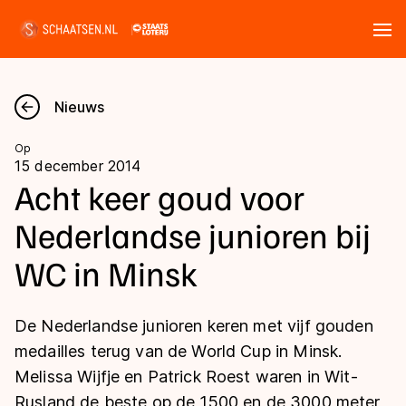
Tickets
Zoeken
Nieuws
Nieuws
Op
15 december 2014
Kalender
Acht keer goud voor
Nederlandse junioren bij
Disciplines
WC in Minsk
Marathon
Uitslagen
Langebaan
De Nederlandse junioren keren met vijf gouden
Langebaan
Shorttrack
Tijden & historie
medailles terug van de World Cup in Minsk.
Shorttrack
Inlineskaten
Melissa Wijfje en Patrick Roest waren in Wit-
Ranglijsten Langebaan
Marathon
Rusland de beste op de 1500 en de 3000 meter,
Kunstschaatsen