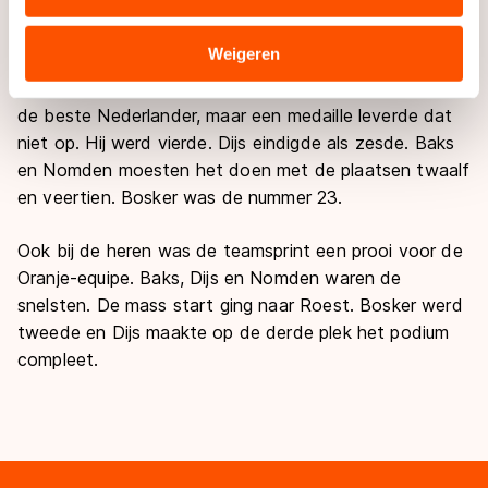
Op de 1000 meter was Dijs de beste Nederlander op
verstrekt of die zij hebben verzameld via hun services.
de tweede plek. Roest ging met het brons aan de
Sommige partners kunnen gegevens doorgeven aan
Weigeren
haal. Bosker, Baks en Mark Nomden eindigden als
landen buiten de EU, zoals de VS, waar mogelijk geen
vijfde, veertiende en 23e. Roest was op de 500 meter
adequaat beschermingsniveau geldt volgens de GDPR.
de beste Nederlander, maar een medaille leverde dat
Door op ‘Toestaan’ te klikken, stemt u in met deze
niet op. Hij werd vierde. Dijs eindigde als zesde. Baks
overdracht. Meer informatie vindt u in ons
cookiebeleid
.
en Nomden moesten het doen met de plaatsen twaalf
en veertien. Bosker was de nummer 23.
Ook bij de heren was de teamsprint een prooi voor de
Oranje-equipe. Baks, Dijs en Nomden waren de
snelsten. De mass start ging naar Roest. Bosker werd
tweede en Dijs maakte op de derde plek het podium
compleet.