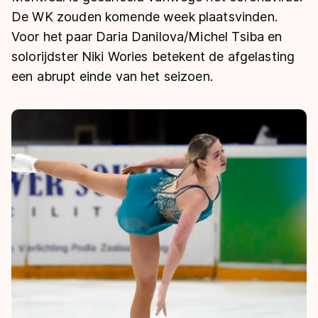
De weg op
Persoonlijke records & tijden
De WK zouden komende week plaatsvinden.
Inlineskaten
Schoonrijden
Inschrijven wedstrijden
Voor het paar Daria Danilova/Michel Tsiba en
Historie & statistiek
Schaatsfans
Kunstschaatsen
Natuurijs
solorijdster Niki Wories betekent de afgelasting
Algemene Nederlandse Schaatstijd
een abrupt einde van het seizoen.
Alles voor jou als schaatsfan
Deze zomer de weg op
Olympische Spelen
Evenementen
Waar kan ik schaatsen en skaten?
Olympische Spelen
Tickets
Medaille overzicht
Livestreams
Medaillespiegel
Word schaatsfan!
Olympische uitslagen
Winacties
Van Jong tot Goud verhalen