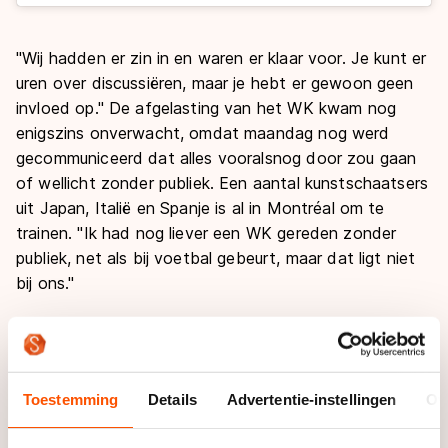
"Wij hadden er zin in en waren er klaar voor. Je kunt er
uren over discussiëren, maar je hebt er gewoon geen
invloed op." De afgelasting van het WK kwam nog
enigszins onverwacht, omdat maandag nog werd
gecommuniceerd dat alles vooralsnog door zou gaan
of wellicht zonder publiek. Een aantal kunstschaatsers
uit Japan, Italië en Spanje is al in Montréal om te
trainen. "Ik had nog liever een WK gereden zonder
publiek, net als bij voetbal gebeurt, maar dat ligt niet
bij ons."
Leeg gevoel
"We zijn het eigenlijk nog aan het verwerken", vervolgt
hij. "Na twee uur zonk het nieuws pas echt in en kreeg
Toestemming
Details
Advertentie-instellingen
Ov
ik een leeg gevoel. We zitten nu op onze piek, dus we
gaan wel een beetje aftrainen en vervolgens wat rust