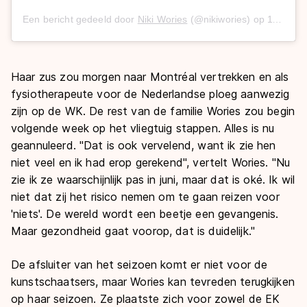
Een bericht gedeeld door
Niki Wories
(@nikiwories) op
11 Mrt 2020 om 1:59 (PDT)
Haar zus zou morgen naar Montréal vertrekken en als
fysiotherapeute voor de Nederlandse ploeg aanwezig
zijn op de WK. De rest van de familie Wories zou begin
volgende week op het vliegtuig stappen. Alles is nu
geannuleerd. "Dat is ook vervelend, want ik zie hen
niet veel en ik had erop gerekend", vertelt Wories. "Nu
zie ik ze waarschijnlijk pas in juni, maar dat is oké. Ik wil
niet dat zij het risico nemen om te gaan reizen voor
'niets'. De wereld wordt een beetje een gevangenis.
Maar gezondheid gaat voorop, dat is duidelijk."
De afsluiter van het seizoen komt er niet voor de
kunstschaatsers, maar Wories kan tevreden terugkijken
op haar seizoen. Ze plaatste zich voor zowel de EK