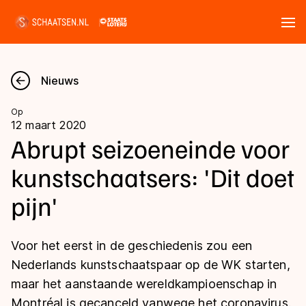
Tickets
Zoeken
Nieuws
Nieuws
Op
12 maart 2020
Kalender
Abrupt seizoeneinde voor
kunstschaatsers: 'Dit doet
Disciplines
pijn'
Marathon
Uitslagen
Langebaan
Voor het eerst in de geschiedenis zou een
Langebaan
Shorttrack
Tijden & historie
Nederlands kunstschaatspaar op de WK starten,
Shorttrack
Inlineskaten
maar het aanstaande wereldkampioenschap in
Ranglijsten Langebaan
Marathon
Montréal is gecanceld vanwege het coronavirus.
Kunstschaatsen