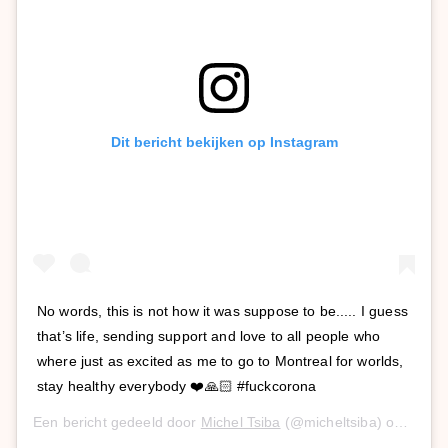
Dit bericht bekijken op Instagram
No words, this is not how it was suppose to be..... I guess
that’s life, sending support and love to all people who
where just as excited as me to go to Montreal for worlds,
stay healthy everybody ❤️🙏🏻 #fuckcorona
Een bericht gedeeld door
Michel Tsiba
(@micheltsiba) op
11 Mr