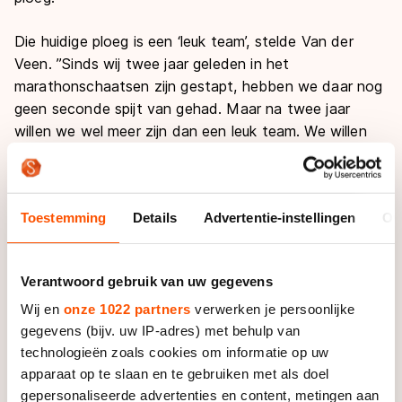
Die huidige ploeg is een ‘leuk team’, stelde Van der
Veen. ’’Sinds wij twee jaar geleden in het
marathonschaatsen zijn gestapt, hebben we daar nog
geen seconde spijt van gehad. Maar na twee jaar
willen we wel meer zijn dan een leuk team. We willen
winnen. Die stap hebben we vandaag gezet, want we
denken met Gary Hekman overwinningen te hebben
binnengehaald.’’
Toestemming
Details
Advertentie-instellingen
Ov
Van het huidige AB Vakwerk blijft vrijwel niemand over.
Bart van den Berg, Peter Duits en Gerwin Smit mogen
Verantwoord gebruik van uw gegevens
vertrekken. Voor Sam Boon, Mark Horsten en Ruben
Wieberdink wordt meegedacht over ‘een oplossing’.
Wij en
onze 1022 partners
verwerken je persoonlijke
gegevens (bijv. uw IP-adres) met behulp van
Ook de toekomst van de huidige ploegleider Yoeri
technologieën zoals cookies om informatie op uw
Lissenberg is ongewis. ’’We zijn met hem in gesprek
apparaat op te slaan en te gebruiken met als doel
over zijn rol’’, stelde Van der Veen.
gepersonaliseerde advertenties en content, metingen aan