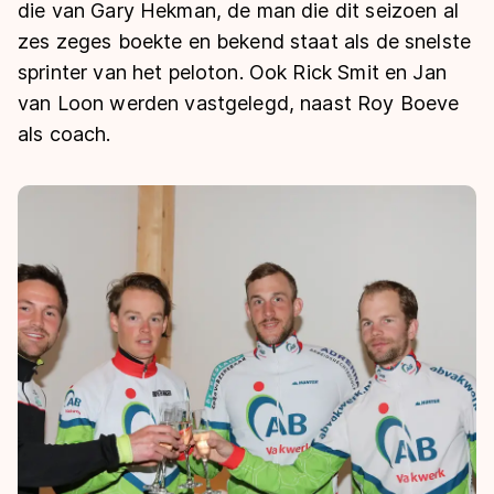
De weg op
die van Gary Hekman, de man die dit seizoen al
Persoonlijke records & tijden
Inlineskaten
Schoonrijden
zes zeges boekte en bekend staat als de snelste
Inschrijven wedstrijden
Historie & statistiek
Schaatsfans
Kunstschaatsen
sprinter van het peloton. Ook Rick Smit en Jan
Natuurijs
Algemene Nederlandse Schaatstijd
van Loon werden vastgelegd, naast Roy Boeve
Alles voor jou als schaatsfan
als coach.
Deze zomer de weg op
Olympische Spelen
Evenementen
Waar kan ik schaatsen en skaten?
Olympische Spelen
Tickets
Medaille overzicht
Livestreams
Medaillespiegel
Word schaatsfan!
Olympische uitslagen
Winacties
Van Jong tot Goud verhalen