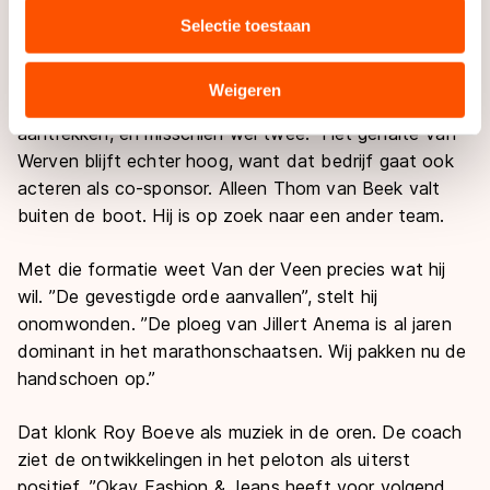
media, advertenties en analyse. Zij kunnen deze
voorwaarde van Hekman, maar hij gaf wel aan dat die
Selectie toestaan
combineren met andere gegevens die u aan hen heeft
situatie voor hem ideaal zou zijn’’, stelt Van der Veen.
verstrekt of die zij hebben verzameld via hun services.
’’Met ook Jan van Loon daarbij is de basis voor het
Sommige partners kunnen gegevens doorgeven aan
Weigeren
nieuwe team gelegd. We gaan zeker nog een rijder
landen buiten de EU, zoals de VS, waar mogelijk geen
aantrekken, en misschien wel twee.’’ Het gehalte Van
adequaat beschermingsniveau geldt volgens de GDPR.
Werven blijft echter hoog, want dat bedrijf gaat ook
Door op ‘Toestaan’ te klikken, stemt u in met deze
acteren als co-sponsor. Alleen Thom van Beek valt
overdracht. Meer informatie vindt u in ons
cookiebeleid
.
buiten de boot. Hij is op zoek naar een ander team.
Met die formatie weet Van der Veen precies wat hij
wil. ’’De gevestigde orde aanvallen’’, stelt hij
onomwonden. ’’De ploeg van Jillert Anema is al jaren
dominant in het marathonschaatsen. Wij pakken nu de
handschoen op.’’
Dat klonk Roy Boeve als muziek in de oren. De coach
ziet de ontwikkelingen in het peloton als uiterst
positief. ’’Okay Fashion & Jeans heeft voor volgend