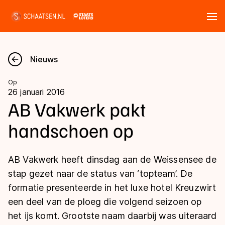
Tickets
Zoeken
Nieuws
Nieuws
Op
26 januari 2016
Kalender
AB Vakwerk pakt
handschoen op
Disciplines
Marathon
Uitslagen
AB Vakwerk heeft dinsdag aan de Weissensee de
Langebaan
stap gezet naar de status van ‘topteam’. De
Langebaan
formatie presenteerde in het luxe hotel Kreuzwirt
Shorttrack
Tijden & historie
een deel van de ploeg die volgend seizoen op
Shorttrack
Inlineskaten
het ijs komt. Grootste naam daarbij was uiteraard
Ranglijsten Langebaan
Marathon
Kunstschaatsen