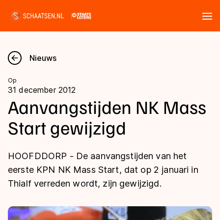
Tickets
Zoeken
Nieuws
Nieuws
Op
31 december 2012
Kalender
Aanvangstijden NK Mass
Start gewijzigd
Disciplines
Marathon
Uitslagen
HOOFDDORP - De aanvangstijden van het
Langebaan
eerste KPN NK Mass Start, dat op 2 januari in
Langebaan
Thialf verreden wordt, zijn gewijzigd.
Shorttrack
Tijden & historie
Shorttrack
Inlineskaten
Ranglijsten Langebaan
Marathon
Kunstschaatsen