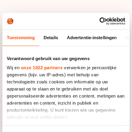
'Een stuk geasfalteerd parkeerterrein wordt van ons
zodra het gaat vriezen.'
Toestemming
Details
Advertentie-instellingen
Ov
Het was het bestuur van de ijsclub wél meteen
duidelijk dat ze niet alleen in de winter actief moesten
zijn. “Als je ’s zomers niets doet – en je hebt een paar
Verantwoord gebruik van uw gegevens
jaar geen natuurijs – dan zakt de boel weer in elkaar.
Wij en
onze 1022 partners
verwerken je persoonlijke
Je moet laten zien dat je nog wakker bent en dus zijn
gegevens (bijv. uw IP-adres) met behulp van
we in 1996, toen het inline-skaten in opkomst was,
technologieën zoals cookies om informatie op uw
meteen begonnen om hier in het dorp een
apparaat op te slaan en te gebruiken met als doel
skatewedstrijd te organiseren.”
gepersonaliseerde advertenties en content, metingen aan
advertenties en content, inzicht in publiek en
Sinds vorig jaar is de inline-skatewedstrijd gekoppeld
productontwikkeling. U kunt kiezen wie uw gegevens
aan een KNSB-toertocht. “Daar deden vorig jaar 150
gebruikt en met welke doelen.
mensen aan mee én nog eens tussen de 60 en 80
kinderen aan de kids-wedstrijd. We vinden het namelijk
Als u het toestaat, willen we ook graag: