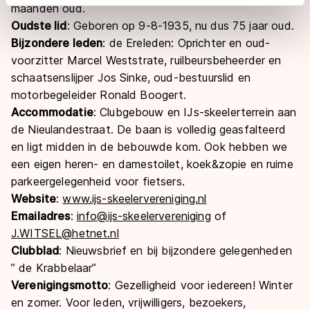
maanden oud.
adequaat beschermingsniveau geldt volgens de GDPR.
Oudste lid
: G
eboren op 9-8-1935, nu dus 75 jaar oud.
Door op ‘Toestaan’ te klikken, stemt u in met deze
Bijzondere leden
: de Ereleden: Oprichter en oud-
overdracht. Meer informatie vindt u in ons
cookiebeleid
.
voorzitter Marcel Weststrate, ruilbeursbeheerder en
schaatsenslijper Jos Sinke, oud-bestuurslid en
motorbegeleider Ronald Boogert.
Accommodatie
: Clubgebouw en IJs-skeelerterrein aan
de Nieulandestraat. De baan is v
olledig geasfalteerd
en ligt midden in de bebouwde kom. Ook hebben we
een eigen heren- en damestoilet, koek&zopie en ruime
parkeergelegenheid voor fietsers.
Website
:
www.ijs-skeelervereniging.nl
Emailadres
:
info@ijs-skeelervereniging
of
J.WITSEL@hetnet.nl
Clubblad
: Nieuwsbrief en bij bijzondere gelegenheden
” de Krabbelaar”
Verenigingsmotto
: Gezelligheid voor iedereen! Winter
en zomer. Voor leden, vrijwilligers, bezoekers,