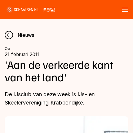
Tickets
Zoeken
Nieuws
Nieuws
Op
21 februari 2011
Kalender
'Aan de verkeerde kant
van het land'
Disciplines
Marathon
Uitslagen
De IJsclub van deze week is IJs- en
Langebaan
Skeelervereniging Krabbendijke.
Langebaan
Shorttrack
Tijden & historie
Shorttrack
Inlineskaten
Ranglijsten Langebaan
Marathon
Kunstschaatsen