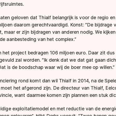
jfsruimtes.
en geloven dat Thialf belangrijk is voor de regio en
iljoen daarom gerechtvaardigd. Konst: “De bijdrage v
 maar er zijn bijdragen van anderen nodig. We kijken 
 de aanbesteding van het complex.”
 het project bedragen 106 miljoen euro. Daar zit dus
opgevuld zal worden. “Ik denk dat we dat gat gaan dich
Dat is de boodschap waar wij de boer mee op willen.”
nciering rond komt dan wil Thialf in 2014, na de Spele
moet het afgerond zijn. De directeur van Thialf, Eelco
incie, want daarmee komen zijn plannen een stuk dich
uidige exploitatiemodel en met reductie van de energ
unnen opleveren”, blikt Derks vooruit. “Twee banen gev