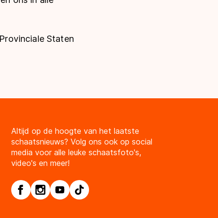
rovinciale Staten
Altijd op de hoogte van het laatste
schaatsnieuws? Volg ons ook op social
media voor alle leuke schaatsfoto's,
video's en meer!