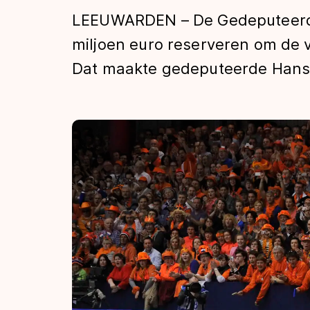
Tijden & historie
LEEUWARDEN – De Gedeputeerde 
miljoen euro reserveren om de v
Dat maakte gedeputeerde Hans
De weg op
Schaatsfans
Olympische Spe