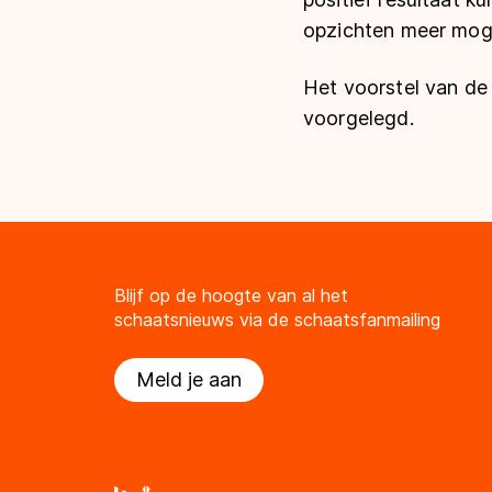
opzichten meer moge
Het voorstel van de
voorgelegd.
Blijf op de hoogte van al het
schaatsnieuws via de schaatsfanmailing
Meld je aan