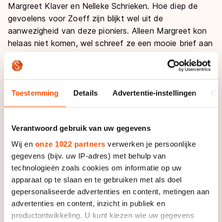
Margreet Klaver en Nelleke Schrieken. Hoe diep de
gevoelens voor Zoeff zijn blijkt wel uit de
aanwezigheid van deze pioniers. Alleen Margreet kon
helaas niet komen, wel schreef ze een mooie brief aan
het jarige Zoeff.
Er zijn natuurlijk veel meer mensen betrokken geweest
bij Zoeff. Het is niet gepast iedereen hier proberen te
Toestemming
Details
Advertentie-instellingen
Ov
noemen en wellicht iemand te vergeten. De
dankbaarheid is groot, maar dat zal bij iedere
Verantwoord gebruik van uw gegevens
betrokkene bekend zijn. Warmte, dankbaarheid en
plezier zijn immers de kernbegrippen voor iedereen die
Wij en
onze 1022 partners
verwerken je persoonlijke
met Zoeff te maken heeft en heeft gehad. Of je nu lid
gegevens (bijv. uw IP-adres) met behulp van
bent, trainer, begeleider of familie.
technologieën zoals cookies om informatie op uw
apparaat op te slaan en te gebruiken met als doel
Na de nodige plichtplegingen, waaronder het 25-jarig
gepersonaliseerde advertenties en content, metingen aan
jubileum van Jeanette, het afscheid van Nelleke, Cor
advertenties en content, inzicht in publiek en
en Bram, het uitreiken van de diploma’s en
productontwikkeling. U kunt kiezen wie uw gegevens