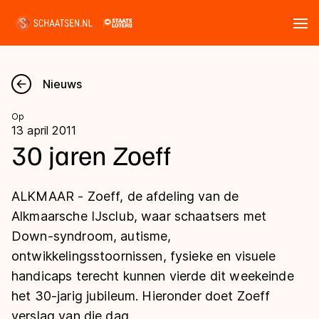
Tickets
Zoeken
Nieuws
Nieuws
Op
13 april 2011
Kalender
30 jaren Zoeff
Disciplines
ALKMAAR - Zoeff, de afdeling van de
Marathon
Alkmaarsche IJsclub, waar schaatsers met
Uitslagen
Down-syndroom, autisme,
Langebaan
ontwikkelingsstoornissen, fysieke en visuele
Langebaan
Shorttrack
Tijden & historie
handicaps terecht kunnen vierde dit weekeinde
Shorttrack
Inlineskaten
het 30-jarig jubileum. Hieronder doet Zoeff
Ranglijsten Langebaan
Marathon
verslag van die dag.
Kunstschaatsen