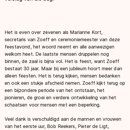
De weg op
Persoonlijke records & tijden
Inlineskaten
Schoonrijden
Inschrijven wedstrijden
Historie & statistiek
Schaatsfans
Kunstschaatsen
Natuurijs
Algemene Nederlandse Schaatstijd
Het is even over zevenen als Marianne Kort,
Alles voor jou als schaatsfan
Deze zomer de weg op
Olympische Spelen
secretaris van Zoeff en ceremoniemeester van deze
Evenementen
Waar kan ik schaatsen en skaten?
feestavond, het woord neemt en alle aanwezigen
Olympische Spelen
welkom heet. De laatste mensen druppelen nog
Tickets
binnen, de zaal is bijna vol. Het is feest, want Zoeff
Medaille overzicht
Livestreams
bestaat 30 jaar. Maar bij een jubileum hoort meer dan
Medaillespiegel
Word schaatsfan!
alleen feesten. Het is terug kijken, mensen bedanken
en ook een stukje afscheid nemen. Zoeff kijkt terug op
Olympische uitslagen
Winacties
een bijzondere periode van het ontstaan, het
Van Jong tot Goud verhalen
pionieren, de groei en verdere ontwikkeling van het
schaatsen voor mensen met een beperking.
Veel dank is verschuldigd aan de mannen en vrouwen
van het eerste uur, Bob Reekers, Pieter de Ligt,