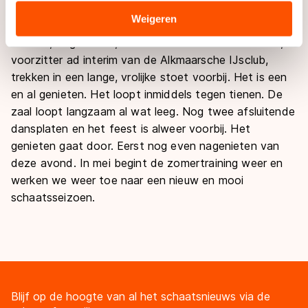
verstrekt of die zij hebben verzameld via hun services.
Sommige partners kunnen gegevens doorgeven aan
Weigeren
Opeens is er een polonaise, door de hele zaal. Leden,
landen buiten de EU, zoals de VS, waar mogelijk geen
trainers, begeleiders, ouders en ook Michiel de Vries,
adequaat beschermingsniveau geldt volgens de GDPR.
voorzitter ad interim van de Alkmaarsche IJsclub,
Door op ‘Toestaan’ te klikken, stemt u in met deze
trekken in een lange, vrolijke stoet voorbij. Het is een
overdracht. Meer informatie vindt u in ons
cookiebeleid
.
en al genieten. Het loopt inmiddels tegen tienen. De
zaal loopt langzaam al wat leeg. Nog twee afsluitende
dansplaten en het feest is alweer voorbij. Het
genieten gaat door. Eerst nog even nagenieten van
deze avond. In mei begint de zomertraining weer en
werken we weer toe naar een nieuw en mooi
schaatsseizoen.
Blijf op de hoogte van al het schaatsnieuws via de